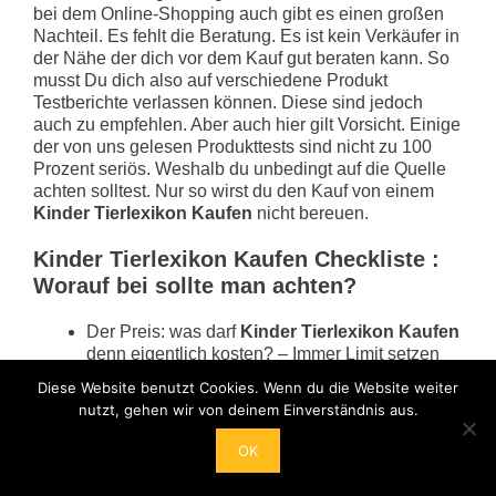
bei dem Online-Shopping auch gibt es einen großen
Nachteil. Es fehlt die Beratung. Es ist kein Verkäufer in
der Nähe der dich vor dem Kauf gut beraten kann. So
musst Du dich also auf verschiedene Produkt
Testberichte verlassen können. Diese sind jedoch
auch zu empfehlen. Aber auch hier gilt Vorsicht. Einige
der von uns gelesen Produkttests sind nicht zu 100
Prozent seriös. Weshalb du unbedingt auf die Quelle
achten solltest. Nur so wirst du den Kauf von einem
Kinder Tierlexikon Kaufen
nicht bereuen.
Kinder Tierlexikon Kaufen Checkliste :
Worauf bei sollte man achten?
Der Preis: was darf
Kinder Tierlexikon Kaufen
denn eigentlich kosten? – Immer Limit setzen
nicht vergessen! ✓
Diese Website benutzt Cookies. Wenn du die Website weiter
Ist teurerer auch gleich gut? Worin
nutzt, gehen wir von deinem Einverständnis aus.
unterscheiden sich teure Produkte von den
günstigen Alternativen? ✓
OK
Was schreiben andere Kunden die bereits
Kinder Tierlexikon Kaufen
gekauft haben? ✓