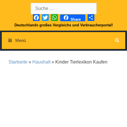
Springe
Suche
zum
nach:
Inhalt
Facebook
Twitter
WhatsApp
Teilen
Share
Deutschlands großes Vergleichs und Verbraucherportal!
Menü
Startseite
»
Haushalt
» Kinder Tierlexikon Kaufen