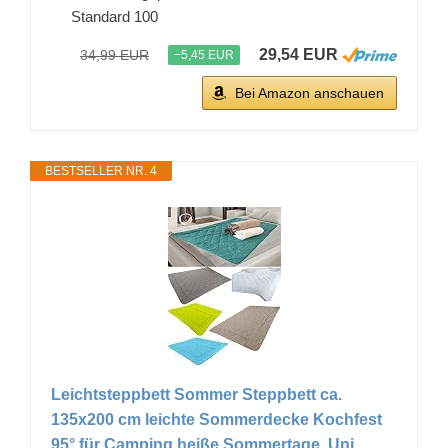
Standard 100
29,54 EUR
34,99 EUR
−5,45 EUR
Bei Amazon anschauen
BESTSELLER NR. 4
Leichtsteppbett Sommer Steppbett ca.
135x200 cm leichte Sommerdecke Kochfest
95° für Camping heiße Sommertage, Uni