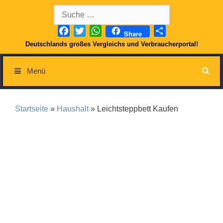
Springe
Suche
zum
nach:
Inhalt
Facebook
Twitter
WhatsApp
Teilen
Share
Deutschlands großes Vergleichs und Verbraucherportal!
Menü
Startseite
»
Haushalt
» Leichtsteppbett Kaufen