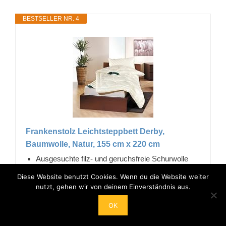
BESTSELLER NR. 4
Frankenstolz Leichtsteppbett Derby,
Baumwolle, Natur, 155 cm x 220 cm
Ausgesuchte filz- und geruchsfreie Schurwolle
mit spezieller Hygienebehandlung die gegen
Diese Website benutzt Cookies. Wenn du die Website weiter
Hausstaubmilben wirken
nutzt, gehen wir von deinem Einverständnis aus.
Waschbar bis 40°C mit Wollwaschmittel im
OK
Wollwaschgang
78,44 EUR