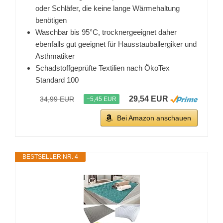
oder Schläfer, die keine lange Wärmehaltung
benötigen
Waschbar bis 95°C, trocknergeeignet daher
ebenfalls gut geeignet für Hausstauballergiker und
Asthmatiker
Schadstoffgeprüfte Textilien nach ÖkoTex
Standard 100
29,54 EUR
34,99 EUR
−5,45 EUR
Bei Amazon anschauen
BESTSELLER NR. 4