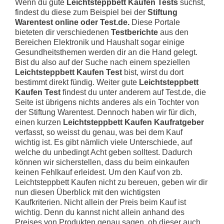
Wenn du gute
Leichtsteppbett Kaufen Tests
suchst,
findest du diese zum Beispiel bei der
Stiftung
Warentest online oder Test.de.
Diese Portale
bieteten dir verschiedenen
Testberichte
aus den
Bereichen Elektronik und Haushalt sogar einige
Gesundheitsthemen werden dir an die Hand gelegt.
Bist du also auf der Suche nach einem speziellen
Leichtsteppbett Kaufen Test
bist, wirst du dort
bestimmt direkt fündig. Weiter gute
Leichtsteppbett
Kaufen Test
findest du unter anderem auf Test.de, die
Seite ist übrigens nichts anderes als ein Tochter von
der Stiftung Warentest. Dennoch haben wir für dich,
einen kurzen
Leichtsteppbett Kaufen Kaufratgeber
verfasst, so weisst du genau, was bei dem Kauf
wichtig ist. Es gibt nämlich viele Unterschiede, auf
welche du unbedingt Acht geben solltest. Dadurch
können wir sicherstellen, dass du beim einkaufen
keinen Fehlkauf erleidest. Um den Kauf von zb.
Leichtsteppbett Kaufen nicht zu bereuen, geben wir dir
nun diesen Überblick mit den wichtigsten
Kaufkriterien. Nicht allein der Preis beim Kauf ist
wichtig. Denn du kannst nicht allein anhand des
Preises von Produkten genau sagen, ob dieser auch