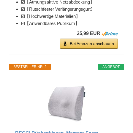
☑️【Atmungsaktive Netzabdeckung】
☑️【Rutschfester Verlängerungsgurt】
☑️【Hochwertige Materialien】
☑️【Anwendbares Publikum】
25,99 EUR
Bei Amazon anschauen
BESTSELLER NR. 2
ANGEBOT