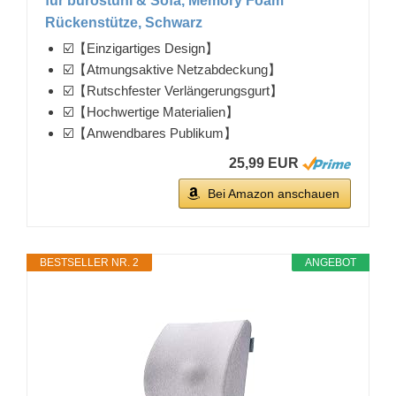
für bürostuhl & Sofa, Memory Foam
Rückenstütze, Schwarz
☑️【Einzigartiges Design】
☑️【Atmungsaktive Netzabdeckung】
☑️【Rutschfester Verlängerungsgurt】
☑️【Hochwertige Materialien】
☑️【Anwendbares Publikum】
25,99 EUR
Bei Amazon anschauen
BESTSELLER NR. 2
ANGEBOT