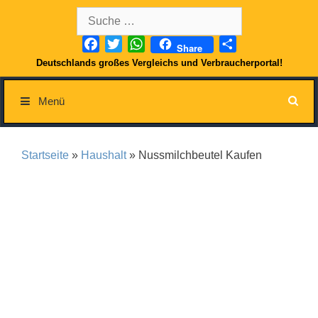
Springe
Suche
zum
nach:
Inhalt
Facebook
Twitter
WhatsApp
Teilen
Share
Deutschlands großes Vergleichs und Verbraucherportal!
Menü
Startseite
»
Haushalt
» Nussmilchbeutel Kaufen