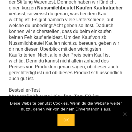
der Stiftung Warentest. Dennoch haben wir für dich,
einen kurzen
Nussmilchbeutel Kaufen Kaufratgeber
verfasst, so weisst du genau, was bei dem Kauf
wichtig ist. Es gibt nämlich viele Unterschiede, auf
welche du unbedingt Acht geben solltest. Dadurch
können wir sicherstellen, dass du beim einkaufen
keinen Fehlkauf erleidest. Um den Kauf von zb.
Nussmilchbeutel Kaufen nicht zu bereuen, geben wir
dir nun diesen Überblick mit den wichtigsten
Kaufkriterien. Nicht allein der Preis beim Kauf ist
wichtig. Denn du kannst nicht allein anhand des
Preises von Produkten genau sagen, ob dieser auch
gerechtfertigt ist und ob dieses Produkt schlussendlich
auch gut ist.
Bestseller-Test
Nussmilchbeutel Kaufen Top 50 im
Nussmilchbeutel Kaufen
Diese Website benutzt Cookies. Wenn du die Website weiter
nutzt, gehen wir von deinem Einverständnis aus.
Aktuelle Bestseller - Test oder
OK
Vergleich März 2024