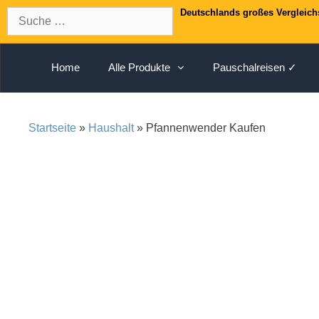
Springe
Suche
Deutschlands großes Vergleich
zum
nach:
Inhalt
Home
Alle Produkte
Pauschalreisen ✓
Startseite
»
Haushalt
» Pfannenwender Kaufen