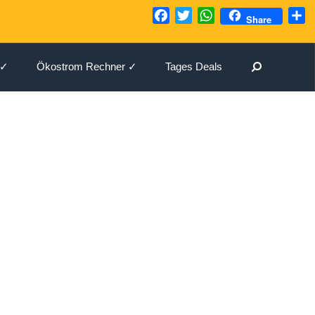
Facebook
Twitter
WhatsApp
T
Share
Suchen
 ✓
Ökostrom Rechner ✓
Tages Deals