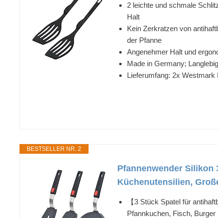
2 leichte und schmale Schl
Halt
Kein Zerkratzen von antihaft
der Pfanne
Angenehmer Halt und ergono
Made in Germany; Langlebig,
Lieferumfang: 2x Westmark P
BESTSELLER NR. 2
Pfannenwender Silikon 3e
Küchenutensilien, Große
【3 Stück Spatel für antihaf
Pfannkuchen, Fisch, Burger