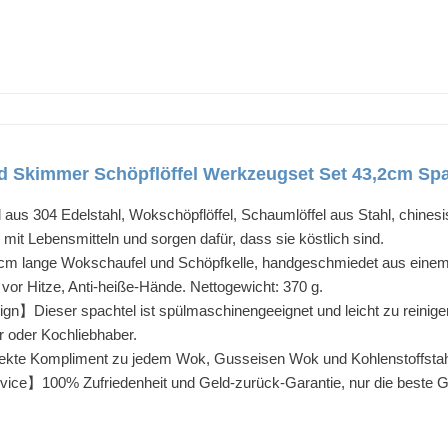
Skimmer Schöpflöffel Werkzeugset Set 43,2cm Spa
s 304 Edelstahl, Wokschöpflöffel, Schaumlöffel aus Stahl, chinesi
t mit Lebensmitteln und sorgen dafür, dass sie köstlich sind.
 lange Wokschaufel und Schöpfkelle, handgeschmiedet aus einem e
g vor Hitze, Anti-heiße-Hände. Nettogewicht: 370 g.
】Dieser spachtel ist spülmaschinengeeignet und leicht zu reinigen 
r oder Kochliebhaber.
kte Kompliment zu jedem Wok, Gusseisen Wok und Kohlenstoffsta
ce】100% Zufriedenheit und Geld-zurück-Garantie, nur die beste 