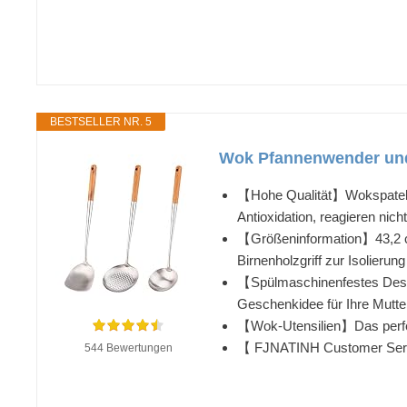
BESTSELLER NR. 5
Wok Pfannenwender und 
【Hohe Qualität】Wokspatel au
Antioxidation, reagieren nich
【Größeninformation】43,2 cm
Birnenholzgriff zur Isolierun
【Spülmaschinenfestes Design
Geschenkidee für Ihre Mutte
【Wok-Utensilien】Das perfe
【 FJNATINH Customer Servi
544 Bewertungen