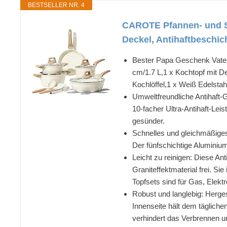
BESTSELLER NR. 4
CAROTE Pfannen- und Stie
Deckel, Antihaftbeschi
Bester Papa Geschenk Vatert
cm/1.7 L,1 x Kochtopf mit D
Kochlöffel,1 x Weiß Edelsta
Umweltfreundliche Antihaft-Gr
10-facher Ultra-Antihaft-L
gesünder.
Schnelles und gleichmäßiges
Der fünfschichtige Aluminiu
Leicht zu reinigen: Diese A
Graniteffektmaterial frei. S
Topfsets sind für Gas, Elekt
Robust und langlebig: Herges
Innenseite hält dem tägliche
verhindert das Verbrennen un