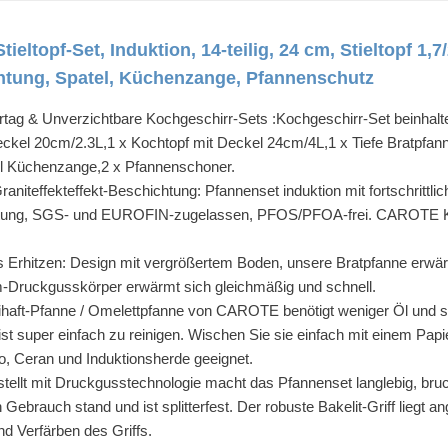
ltopf-Set, Induktion, 14-teilig, 24 cm, Stieltopf 1,7
chtung, Spatel, Küchenzange, Pfannenschutz
ag & Unverzichtbare Kochgeschirr-Sets :Kochgeschirr-Set beinhaltet
eckel 20cm/2.3L,1 x Kochtopf mit Deckel 24cm/4L,1 x Tiefe Bratpfa
hl Küchenzange,2 x Pfannenschoner.
aniteffekteffekt-Beschichtung: Pfannenset induktion mit fortschrittlic
eistung, SGS- und EUROFIN-zugelassen, PFOS/PFOA-frei. CAROTE Ko
 Erhitzen: Design mit vergrößertem Boden, unsere Bratpfanne erwärm
m-Druckgusskörper erwärmt sich gleichmäßig und schnell.
ntihaft-Pfanne / Omelettpfanne von CAROTE benötigt weniger Öl und 
ie ist super einfach zu reinigen. Wischen Sie sie einfach mit einem 
ro, Ceran und Induktionsherde geeignet.
tellt mit Druckgusstechnologie macht das Pfannenset langlebig, bruchf
n Gebrauch stand und ist splitterfest. Der robuste Bakelit-Griff lieg
d Verfärben des Griffs.