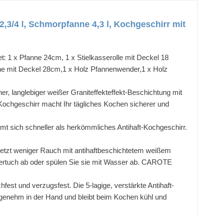
/2,3/4 l, Schmorpfanne 4,3 l, Kochgeschirr mit
: 1 x Pfanne 24cm, 1 x Stielkasserolle mit Deckel 18
nne mit Deckel 28cm,1 x Holz Pfannenwender,1 x Holz
her, langlebiger weißer Graniteffekteffekt-Beschichtung mit
chgeschirr macht Ihr tägliches Kochen sicherer und
t sich schneller als herkömmliches Antihaft-Kochgeschirr.
setzt weniger Rauch mit antihaftbeschichtetem weißem
Papiertuch ab oder spülen Sie sie mit Wasser ab. CAROTE
est und verzugsfest. Die 5-lagige, verstärkte Antihaft-
t angenehm in der Hand und bleibt beim Kochen kühl und