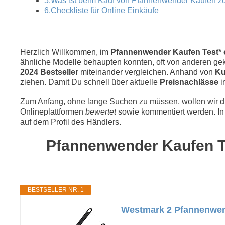
5.Was ist beim Kauf von Pfannenwender Kaufen z
6.Checkliste für Online Einkäufe
Herzlich Willkommen, im
Pfannenwender Kaufen Test* o
ähnliche Modelle behaupten konnten, oft von anderen geka
2024 Bestseller
miteinander vergleichen. Anhand von
Ku
ziehen. Damit Du schnell über aktuelle
Preisnachlässe
i
Zum Anfang, ohne lange Suchen zu müssen, wollen wir die
Onlineplattformen
bewertet
sowie kommentiert werden. In 
auf dem Profil des Händlers.
Pfannenwender Kaufen Te
BESTSELLER NR. 1
Westmark 2 Pfannenwende