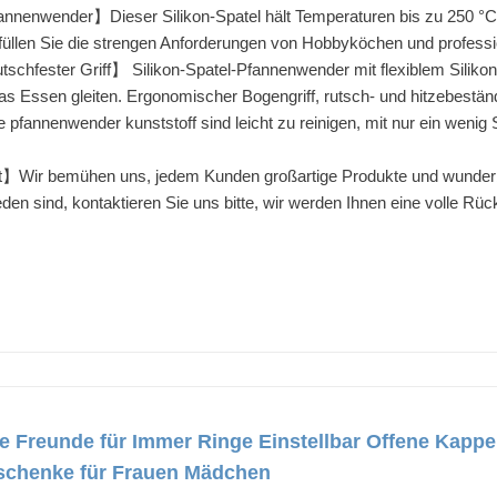
annenwender】Dieser Silikon-Spatel hält Temperaturen bis zu 250 °C s
rfüllen Sie die strengen Anforderungen von Hobbyköchen und profess
utschfester Griff】 Silikon-Spatel-Pfannenwender mit flexiblem Silik
 das Essen gleiten. Ergonomischer Bogengriff, rutsch- und hitzebestä
pfannenwender kunststoff sind leicht zu reinigen, mit nur ein wenig
Wir bemühen uns, jedem Kunden großartige Produkte und wunderba
eden sind, kontaktieren Sie uns bitte, wir werden Ihnen eine volle Rü
 Freunde für Immer Ringe Einstellbar Offene Kapp
chenke für Frauen Mädchen