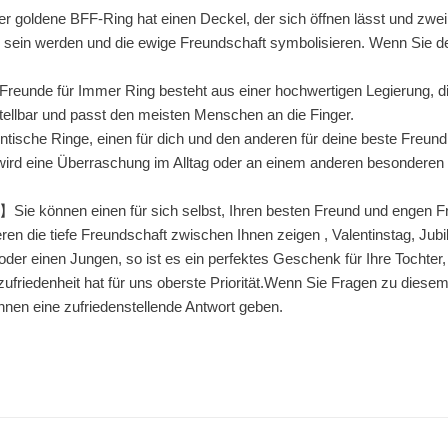
ldene BFF-Ring hat einen Deckel, der sich öffnen lässt und zwei n
sein werden und die ewige Freundschaft symbolisieren. Wenn Sie den
eunde für Immer Ring besteht aus einer hochwertigen Legierung, die 
tellbar und passt den meisten Menschen an die Finger.
ische Ringe, einen für dich und den anderen für deine beste Freundi
 wird eine Überraschung im Alltag oder an einem anderen besonderen
ie können einen für sich selbst, Ihren besten Freund und engen Fr
eren die tiefe Freundschaft zwischen Ihnen zeigen , Valentinstag, Ju
der einen Jungen, so ist es ein perfektes Geschenk für Ihre Tochter,
edenheit hat für uns oberste Priorität.Wenn Sie Fragen zu diesem 
hnen eine zufriedenstellende Antwort geben.