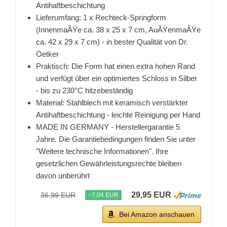
Antihaftbeschichtung
Lieferumfang: 1 x Rechteck-Springform
(InnenmaÃŸe ca. 38 x 25 x 7 cm, AuÃŸenmaÃŸe
ca. 42 x 29 x 7 cm) - in bester Qualität von Dr.
Oetker
Praktisch: Die Form hat einen extra hohen Rand
und verfügt über ein optimiertes Schloss in Silber
- bis zu 230°C hitzebeständig
Material: Stahlblech mit keramisch verstärkter
Antihaftbeschichtung - leichte Reinigung per Hand
MADE IN GERMANY - Herstellergarantie 5
Jahre. Die Garantiebedingungen finden Sie unter
"Weitere technische Informationen". Ihre
gesetzlichen Gewährleistungsrechte bleiben
davon unberührt
29,95 EUR
36,99 EUR
−7,04 EUR
Bei Amazon anschauen