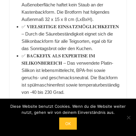
Außenoberfläche haftet kein Staub an der
Kastenbackform. Die Brotform hat folgendes
Außenmaß 32 x 15 x 8 cm (LxBxH).
✅ 𝐕𝐈𝐄𝐋𝐒𝐄𝐈𝐓𝐈𝐆𝐄 𝐄𝐈𝐍𝐒𝐀𝐓𝐙𝐌Ö𝐆𝐋𝐈𝐂𝐇𝐊𝐄𝐈𝐓𝐄𝐍
– Durch die Säurebeständigkeit eignet sich die
Silikonbackform für alle Teigsorten, egal ob für
das Sonntagsbrot oder den Kuchen.
✅ 𝐁𝐀C𝐊𝐄𝐅𝐈𝐗 𝐀𝐋𝐒 𝐄𝐗𝐏𝐄𝐑𝐓𝐈𝐒𝐄 𝐈𝐌
𝐒𝐈𝐋𝐈𝐊𝐎𝐍𝐁𝐄𝐑𝐄𝐈𝐂𝐇 – Das verwendete Platin-
Silikon ist lebensmittelecht, BPA-frei sowie
geruchs- und geschmacksneutral. Die Backform
ist spülmaschinenfest sowie temperaturbeständig
von -40 bis 230 Grad.
22,90 EUR
Diese Website benutzt Cookies. Wenn du die Website weiter
nutzt, gehen wir von deinem Einverständnis aus.
Bei Amazon anschauen
OK