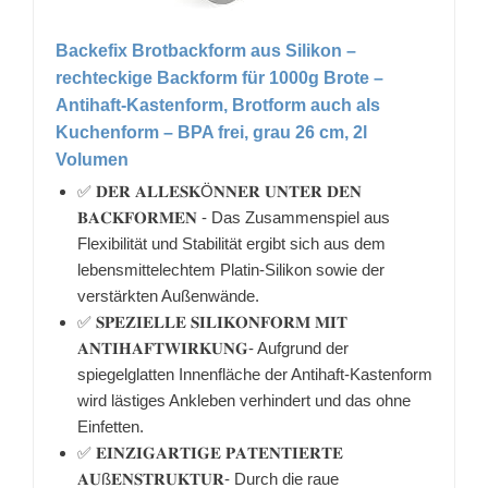
Backefix Brotbackform aus Silikon –
rechteckige Backform für 1000g Brote –
Antihaft-Kastenform, Brotform auch als
Kuchenform – BPA frei, grau 26 cm, 2l
Volumen
✅ 𝐃𝐄𝐑 𝐀𝐋𝐋𝐄𝐒𝐊Ö𝐍𝐍𝐄𝐑 𝐔𝐍𝐓𝐄𝐑 𝐃𝐄𝐍
𝐁𝐀𝐂𝐊𝐅𝐎𝐑𝐌𝐄𝐍 - Das Zusammenspiel aus
Flexibilität und Stabilität ergibt sich aus dem
lebensmittelechtem Platin-Silikon sowie der
verstärkten Außenwände.
✅ 𝐒𝐏𝐄𝐙𝐈𝐄𝐋𝐋𝐄 𝐒𝐈𝐋𝐈𝐊𝐎𝐍𝐅𝐎𝐑𝐌 𝐌𝐈𝐓
𝐀𝐍𝐓𝐈𝐇𝐀𝐅𝐓𝐖𝐈𝐑𝐊𝐔𝐍𝐆- Aufgrund der
spiegelglatten Innenfläche der Antihaft-Kastenform
wird lästiges Ankleben verhindert und das ohne
Einfetten.
✅ 𝐄𝐈𝐍𝐙𝐈𝐆𝐀𝐑𝐓𝐈𝐆𝐄 𝐏𝐀𝐓𝐄𝐍𝐓𝐈𝐄𝐑𝐓𝐄
𝐀𝐔ß𝐄𝐍𝐒𝐓𝐑𝐔𝐊𝐓𝐔𝐑- Durch die raue