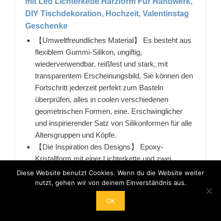
mit Led Lichterkette Harzform Für Handwerk,
DIY Tischdekoration, Hochzeit, Valentinstag
Geschenke
【Umweltfreundliches Material】 Es besteht aus
flexiblem Gummi-Silikon, ungiftig,
wiederverwendbar, reißfest und stark, mit
transparentem Erscheinungsbild, Sie können den
Fortschritt jederzeit perfekt zum Basteln
überprüfen, alles in coolen verschiedenen
geometrischen Formen, eine. Erschwinglicher
und inspirierender Satz von Silikonformen für alle
Altersgruppen und Köpfe.
【Die Inspiration des Designs】 Epoxy-
Kristallform mit einer Lichterkette und zwei
eingebauten Knopfzellen. Wir lassen uns von der
Diese Website benutzt Cookies. Wenn du die Website weiter
minimalistischen Inneneinrichtung inspirieren und
nutzt, gehen wir von deinem Einverständnis aus.
entwerfen einfache, aber individuell gestaltbare
OK
Buchstabenschilder, um die Kunstschöpfung aus
Harz perfekt zu kombinieren.