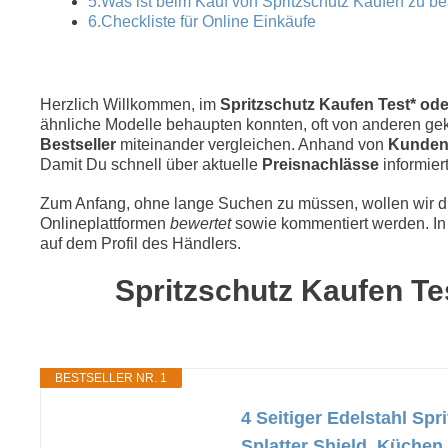
5.Was ist beim Kauf von Spritzschutz Kaufen zu b
6.Checkliste für Online Einkäufe
Herzlich Willkommen, im
Spritzschutz Kaufen Test* ode
ähnliche Modelle behaupten konnten, oft von anderen geka
Bestseller
miteinander vergleichen. Anhand von
Kunden
Damit Du schnell über aktuelle
Preisnachlässe
informiert
Zum Anfang, ohne lange Suchen zu müssen, wollen wir die
Onlineplattformen
bewertet
sowie kommentiert werden. In 
auf dem Profil des Händlers.
Spritzschutz Kaufen Tes
BESTSELLER NR. 1
4 Seitiger Edelstahl Sp
Splatter Shield, Küchen