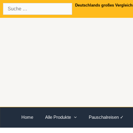
Springe
Suche
Deutschlands großes Vergleich
zum
nach:
Inhalt
Home
Alle Produkte
Pauschalreisen ✓