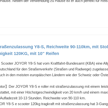
Hause. Neben der Verwendung zu Hause ist er auch perfekt für Reis
raßenzulassung Y8-S, Reichweite 90-110km, mit Sto
higkeit 120KG, mit 10" Reifen
ooter JOYOR Y8-S hat vom Kraftfahrt-Bundesamt (KBA) eine Allgeme
tschland für den Straßenverkehr (Straßen und Radwege) zugelassen. D
ch in den meisten europäischen Ländern wie der Schweiz oder Österr
or】Der JOYOR Y8-S e roller mit straßenzulassung mit einem leistun
estattet, mit einer Höchstgeschwindigkeit von 20 km/h und einem ma
. Aufladezeit 10-13 Stunden. Reichweite von 90-110 km.
 Y8-S e scooter 120kg tragkraft mit straßenzulassung hat 3-Gang