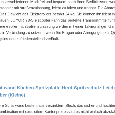
n verschiedenen Modi frei und bequem nach Ihren Bedürfnissen we
cooter mit straßenzulassung, leicht zu falten und tragbar. Die Abme
s Gewicht des Elektrorollers beträgt 24 kg. Sie können ihn leicht in 
auen. JOYOR Y8-S e scooter kann das perfekte Transportmittel für Ihr
e roller mit straßenzulassung werden mit einer 12-monatigen Garanti
uns in Verbindung zu setzen - wenn Sie Fragen oder Anregungen zur Q
slos und zufriedenstellend verläuft.
ltwand Küchen-Spritzplatte Herd-Spritzschutz Leich
er (Kleine)
re Schallwand besteht aus verzinktem Blech, das sicher und hochtemp
n Kombination mit exquisitem Kantenprozess ist es nicht einfach abzuf