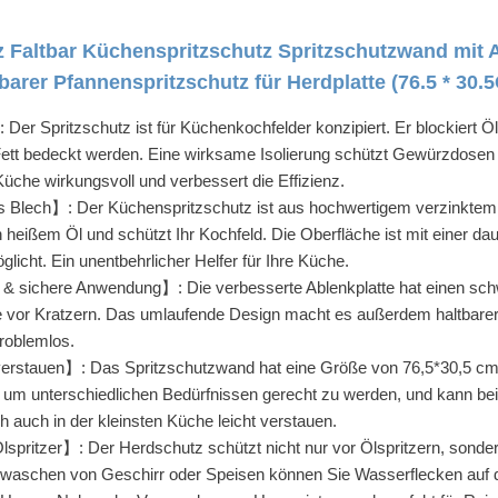
 Faltbar Küchenspritzschutz Spritzschutzwand mit A
rer Pfannenspritzschutz für Herdplatte (76.5 * 30.
er Spritzschutz ist für Küchenkochfelder konzipiert. Er blockiert Öl
ett bedeckt werden. Eine wirksame Isolierung schützt Gewürzdosen
üche wirkungsvoll und verbessert die Effizienz.
Blech】: Der Küchenspritzschutz ist aus hochwertigem verzinktem B
 heißem Öl und schützt Ihr Kochfeld. Die Oberfläche ist mit einer da
licht. Ein unentbehrlicher Helfer für Ihre Küche.
 sichere Anwendung】: Die verbesserte Ablenkplatte hat einen schw
e vor Kratzern. Das umlaufende Design macht es außerdem haltbarer 
roblemlos.
verstauen】: Das Spritzschutzwand hat eine Größe von 76,5*30,5 cm 
 um unterschiedlichen Bedürfnissen gerecht zu werden, und kann bei 
ich auch in der kleinsten Küche leicht verstauen.
lspritzer】: Der Herdschutz schützt nicht nur vor Ölspritzern, sonde
schen von Geschirr oder Speisen können Sie Wasserflecken auf d