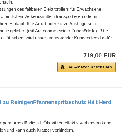
chseln.
ssungen des faltbaren Elektrorollers für Erwachsene
öffentlichen Verkehrsmitteln transportieren oder im
en Einkauf, Ihre Arbeit oder kurze Ausflüge sein.
e geliefert (mit Ausnahme einiger Zubehörteile). Bitte
ualität haben, wird unser umfassender Kundendienst dafür
719,00 EUR
Bei Amazon anschauen
t zu ReinigenPfannenspritzschutz Hält Herd
eraturbeständig ist, Ölspritzen effektiv verhindern kann
allen und kann auch Kratzer verhindern.