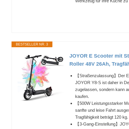
Werkzeug für Ihre Küche zu 
BESTSELLER NR. 3
JOYOR E Scooter mit St
Roller 48V 26Ah, Tragfä
【Straßenzulassung】Der E Sc
JOYOR Y8-S ist daher in Deu
zugelassen, sondern kann au
kaufen.
【500W Leistungsstarker Mot
sanfte und leise Fahrt ausg
Tragfähigkeit beträgt 120 kg
【3-Gang-Einstellung】JOYOR