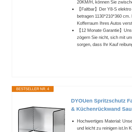
20KM/H, können Sie zwische
【Faltbar】Der Y8-S elektro s
betragen 1130*210*360 cm. Da
Kofferraum Ihres Autos verst
【12 Monate Garantie】Unsere 
zögern Sie nicht, sich mit 
sorgen, dass Ihr Kauf reibung
BESTSELLER NR. 4
DYOUen Spritzschutz Fa
& Küchenrückwand Saub
Hochwertiges Material: Unse
und leicht zu reinigen ist.I