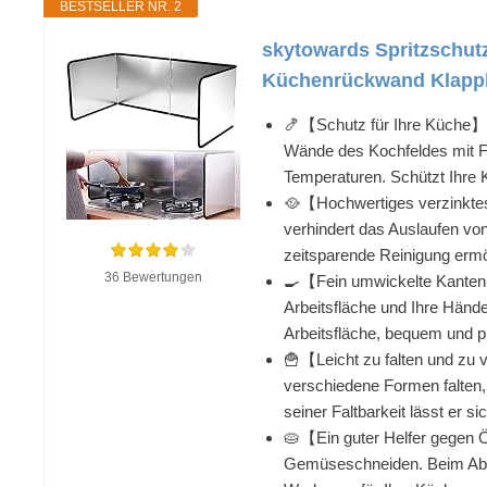
BESTSELLER NR. 2
skytowards Spritzschutz
Küchenrückwand Klappba
🍤【Schutz für Ihre Küche】: D
Wände des Kochfeldes mit F
Temperaturen. Schützt Ihre K
🥘【Hochwertiges verzinktes 
verhindert das Auslaufen von
zeitsparende Reinigung ermög
36 Bewertungen
🍳【Fein umwickelte Kanten &
Arbeitsfläche und Ihre Händ
Arbeitsfläche, bequem und p
🍟【Leicht zu falten und zu 
verschiedene Formen falten,
seiner Faltbarkeit lässt er s
🥧【Ein guter Helfer gegen Ö
Gemüseschneiden. Beim Abwa