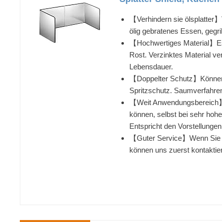
【Verhindern sie ölsplatter】
ölig gebratenes Essen, gegri
【Hochwertiges Material】Es b
Rost. Verzinktes Material ve
Lebensdauer.
【Doppelter Schutz】Können di
Spritzschutz. Saumverfahre
【Weit Anwendungsbereich】Der
können, selbst bei sehr hohe
Entspricht den Vorstellunge
【Guter Service】Wenn Sie Unz
können uns zuerst kontaktie