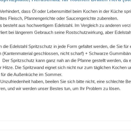
Verhindert, dass Öl oder Lebensmittel beim Kochen in der Küche sp
lltes Fleisch, Pfannengerichte oder Saucengerichte zubereiten.
esteht aus hochwertigem Edelstahl. Im Vergleich zu anderen verzink
rliert bei längerem Gebrauch seine Rostschutzwirkung, aber Edelstah
e Edelstahl Spritzschutz in jede Form gefaltet werden, die Sie für 
n (Kantenmaterial geschlossen, nicht scharf) + Schwarze Gummibänd
 Spritzschutz kann ganz nah an die Pfanne gestellt werden, da er 
r Hitze. Die Spritzwand eignet sich nicht nur zum täglichen Kochen un
n für die Außenküche im Sommer.
ufriedenheit haben, beeilen Sie sich bitte nicht, eine schlechte 
ren, und wir werden unser Bestes tun, um Ihr Problem zu lösen.