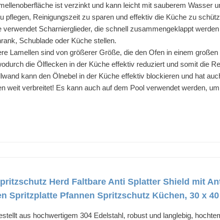
mellenoberfläche ist verzinkt und kann leicht mit sauberem Wasser 
u pflegen, Reinigungszeit zu sparen und effektiv die Küche zu schütz
e verwendet Scharnierglieder, die schnell zusammengeklappt werden 
rank, Schublade oder Küche stellen.
re Lamellen sind von größerer Größe, die den Ofen in einem groß
odurch die Ölflecken in der Küche effektiv reduziert und somit die Rei
wand kann den Ölnebel in der Küche effektiv blockieren und hat au
n weit verbreitet! Es kann auch auf dem Pool verwendet werden, um
pritzschutz Herd Faltbare Anti Splatter Shield mit A
Spritzplatte Pfannen Spritzschutz Küchen, 30 x 40
tellt aus hochwertigem 304 Edelstahl, robust und langlebig, hochte