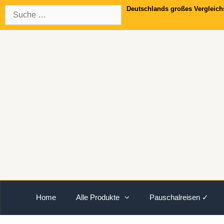
Springe
Suche
Deutschlands großes Vergleich
zum
nach:
Inhalt
Home
Alle Produkte
Pauschalreisen ✓