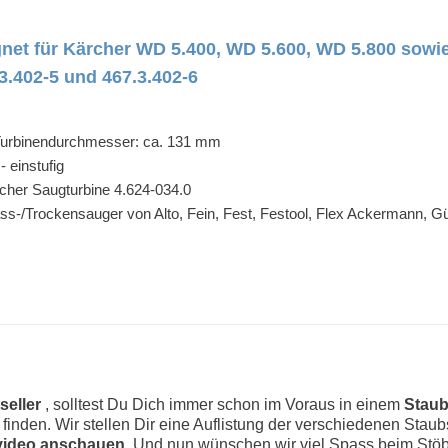
 für Kärcher WD 5.400, WD 5.600, WD 5.800 sowie Nilf
.402-5 und 467.3.402-6
Turbinendurchmesser: ca. 131 mm
- einstufig
rcher Saugturbine 4.624-034.0
ass-/Trockensauger von Alto, Fein, Fest, Festool, Flex Ackermann, G
seller
, solltest Du Dich immer schon im Voraus in einem
Staub
zu finden. Wir stellen Dir eine Auflistung der verschiedenen St
video anschauen.
Und nun wünschen wir viel Spass beim Stö