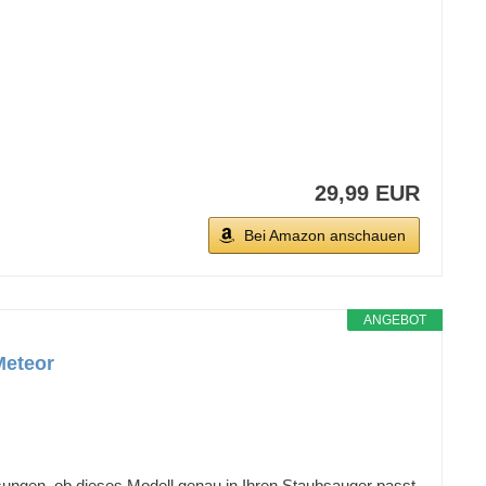
29,99 EUR
Bei Amazon anschauen
ANGEBOT
Meteor
gen, ob dieses Modell genau in Ihren Staubsauger passt.