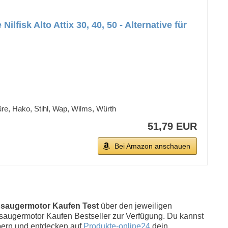
isk Alto Attix 30, 40, 50 - Alternative für
üre, Hako, Stihl, Wap, Wilms, Würth
51,79 EUR
Bei Amazon anschauen
saugermotor Kaufen Test
über den jeweiligen
aubsaugermotor Kaufen Bestseller zur Verfügung. Du kannst
bern und entdecken auf
Produkte-online24
dein