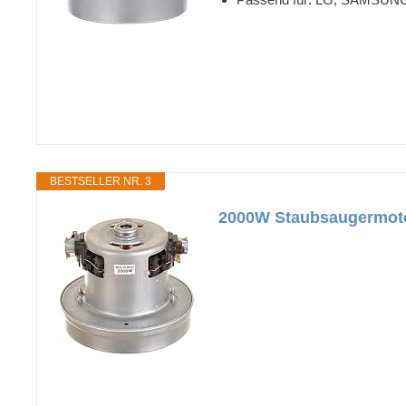
BESTSELLER NR. 3
2000W Staubsaugermoto