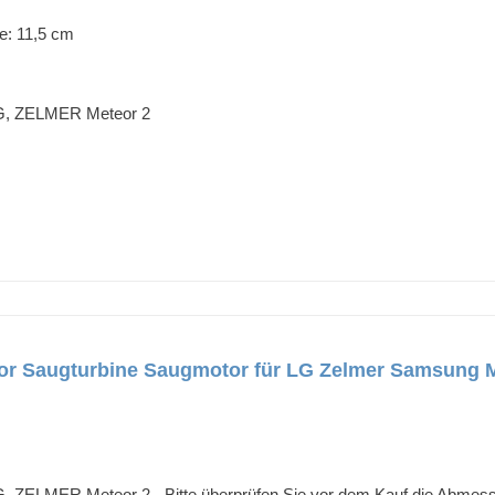
e: 11,5 cm
G, ZELMER Meteor 2
r Saugturbine Saugmotor für LG Zelmer Samsung 
ZELMER Meteor 2 - Bitte überprüfen Sie vor dem Kauf die Abmessun