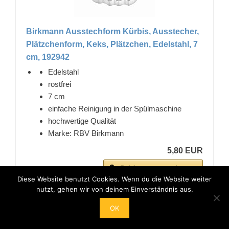
Birkmann Ausstechform Kürbis, Ausstecher,
Plätzchenform, Keks, Plätzchen, Edelstahl, 7
cm, 192942
Edelstahl
rostfrei
7 cm
einfache Reinigung in der Spülmaschine
hochwertige Qualität
Marke: RBV Birkmann
5,80 EUR
Bei Amazon anschauen
Diese Website benutzt Cookies. Wenn du die Website weiter
nutzt, gehen wir von deinem Einverständnis aus.
OK
BESTSELLER NR. 7