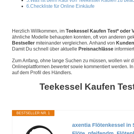
5.Was ist beim Kauf von Teekessel Kaufen zu bea
6.Checkliste für Online Einkäufe
Herzlich Willkommen, im
Teekessel Kaufen Test* oder V
ähnliche Modelle behaupten konnten, oft von anderen geka
Bestseller
miteinander vergleichen. Anhand von
Kunden
Damit Du schnell über aktuelle
Preisnachlässe
informiert
Zum Anfang, ohne lange Suchen zu müssen, wollen wir die
Onlineplattformen
bewertet
sowie kommentiert werden. In 
auf dem Profil des Händlers.
Teekessel Kaufen Test
BESTSELLER NR. 1
axentia Flötenkessel in
Flöte, pfeifendm, Flöte