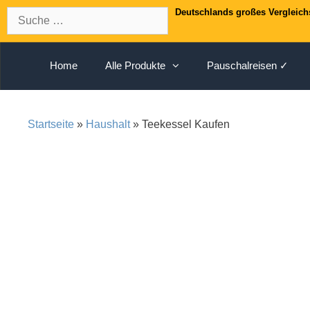
Springe
Suche
Deutschlands großes Vergleich
zum
nach:
Inhalt
Home
Alle Produkte
Pauschalreisen ✓
Startseite
»
Haushalt
» Teekessel Kaufen