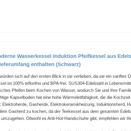
oderne Wasserkessel Induktion Pfeifkessel aus Edelst
ieferumfang enthalten (Schwarz)
würden sich auf den ersten Blick in sie verlieben, da sie ein sanfte
sel ist 100% teflonfrei und BPA-frei. SUS304-Edelstahl in Lebensmitte
ches Pfeifen beim Kochen von Wasser, wodurch Sie und Ihre Familie s
htige Kapselboden hat eine hohe Wärmeleitfähigkeit, die die Kochzei
en: Elektroherde, Gasherde, Elektrokeramikheizung, Induktionsherd, 
em Gasherd zu kochen, da der Teekessel aus dem gesamten Edelstah
t umzugehen. Obwohl es Anti-Hot-Handschuhe gibt, empfehlen wir Ih