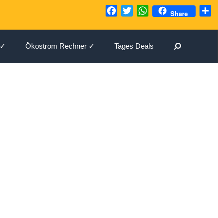
Facebook
Twitter
WhatsApp
T
Share
Suchen
 ✓
Ökostrom Rechner ✓
Tages Deals