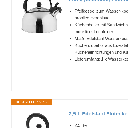
Pfeifkessel zum Wasser-koch
mobilen Herdplatte
Küchenhelfer mit Sandwichbod
Induktionskochfelder
Maße Edelstahl-Wasserkesse
Küchenzubehör aus Edelstahl
Kücheneinrichtungen und K
Lieferumfang: 1 x Wasserkes
BESTSELLER NR. 2
2,5 L Edelstahl Flötenk
2,5 liter