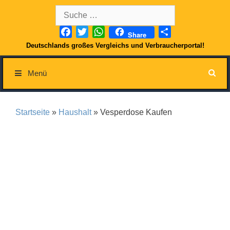
Springe
Suche
zum
nach:
Inhalt
Facebook
Twitter
WhatsApp
Teilen
Share
Deutschlands großes Vergleichs und Verbraucherportal!
Menü
Startseite
»
Haushalt
» Vesperdose Kaufen