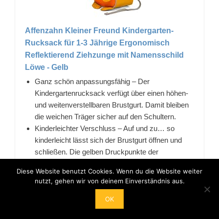
Affenzahn Kleiner Freund Kindergarten-
Rucksack für 1-3 Jährige Ergonomisch
Reflektierend Ziehzunge mit Namensschild
Löwe - Gelb
Ganz schön anpassungsfähig – Der
Kindergartenrucksack verfügt über einen höhen-
und weitenverstellbaren Brustgurt. Damit bleiben
die weichen Träger sicher auf den Schultern.
Kinderleichter Verschluss – Auf und zu… so
kinderleicht lässt sich der Brustgurt öffnen und
schließen. Die gelben Druckpunkte der
Brustschnalle geben dabei praktische
Diese Website benutzt Cookies. Wenn du die Website weiter
Hilfestellung.
nutzt, gehen wir von deinem Einverständnis aus.
Funktionell – Wenn der Affenzahn seine freche
Ziehzunge herausstreckt, kommt ein
OK
Namensschild zum Vorschein, das auf Wunsch