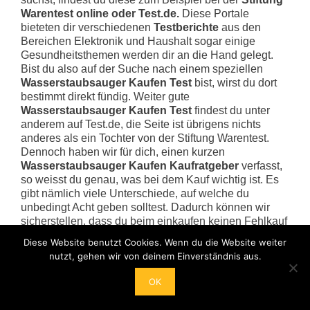
Warentest online oder Test.de.
Diese Portale
bieteten dir verschiedenen
Testberichte
aus den
Bereichen Elektronik und Haushalt sogar einige
Gesundheitsthemen werden dir an die Hand gelegt.
Bist du also auf der Suche nach einem speziellen
Wasserstaubsauger Kaufen Test
bist, wirst du dort
bestimmt direkt fündig. Weiter gute
Wasserstaubsauger Kaufen Test
findest du unter
anderem auf Test.de, die Seite ist übrigens nichts
anderes als ein Tochter von der Stiftung Warentest.
Dennoch haben wir für dich, einen kurzen
Wasserstaubsauger Kaufen Kaufratgeber
verfasst,
so weisst du genau, was bei dem Kauf wichtig ist. Es
gibt nämlich viele Unterschiede, auf welche du
unbedingt Acht geben solltest. Dadurch können wir
sicherstellen, dass du beim einkaufen keinen Fehlkauf
erleidest. Um den Kauf von zb. Wasserstaubsauger
Diese Website benutzt Cookies. Wenn du die Website weiter
Kaufen nicht zu bereuen, geben wir dir nun diesen
nutzt, gehen wir von deinem Einverständnis aus.
Überblick mit den wichtigsten Kaufkriterien. Nicht
allein der Preis beim Kauf ist wichtig. Denn du kannst
OK
nicht allein anhand des Preises von Produkten genau
sagen, ob dieser auch gerechtfertigt ist und ob dieses