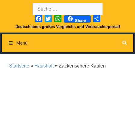
Springe
Suche
zum
nach:
Inhalt
Facebook
Twitter
WhatsApp
Teilen
Share
Deutschlands großes Vergleichs und Verbraucherportal!
Menü
Startseite
»
Haushalt
» Zackenschere Kaufen