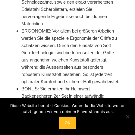
Schneidezähne, sowie den exakt verarbeiteten
Edelstahl Scherblättern, erzielen Sie
hervorragende Ergebnisse auch bei dünnen
Materialien.
ERGONOMIE: Vor allem bei größeren Arbeiten
werden Sie die spezielle Ergonomie der Griffe zu
schätzen wissen. Durch den Einsatz von Soft
Grip Technologie sind die Innenseiten der Griffe
aus angenehm weichen Kunststoff gefertigt,
während die Aussenseiten aus besonders
robustem Kunststoff bestehen. So ist jederzeit
optimaler Komfort und sicherer Halt gewährleistet.
BONUS: Sie erhalten Ihr Heimwert
Backenscheren 2er Set in einer aufwändig
verarbeiteten Geschenkbox. Somit ist dieses Set
Diese Website benutzt Cookies. Wenn du die Website weiter
auch das ideale Geschenk an Geburtstagen und
nutzt, gehen wir von deinem Einverständnis aus.
zu Weihnachten. Als besonderen Bonus erhalten
OK
Sie zusätzlich den leichten und extrem
praktischen Garnschneider.