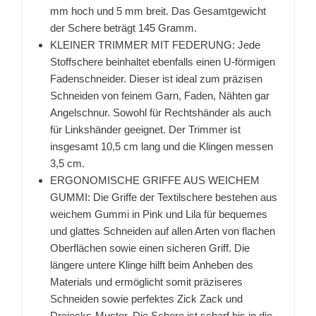
mm hoch und 5 mm breit. Das Gesamtgewicht
der Schere beträgt 145 Gramm.
KLEINER TRIMMER MIT FEDERUNG: Jede
Stoffschere beinhaltet ebenfalls einen U-förmigen
Fadenschneider. Dieser ist ideal zum präzisen
Schneiden von feinem Garn, Faden, Nähten gar
Angelschnur. Sowohl für Rechtshänder als auch
für Linkshänder geeignet. Der Trimmer ist
insgesamt 10,5 cm lang und die Klingen messen
3,5 cm.
ERGONOMISCHE GRIFFE AUS WEICHEM
GUMMI: Die Griffe der Textilschere bestehen aus
weichem Gummi in Pink und Lila für bequemes
und glattes Schneiden auf allen Arten von flachen
Oberflächen sowie einen sicheren Griff. Die
längere untere Klinge hilft beim Anheben des
Materials und ermöglicht somit präziseres
Schneiden sowie perfektes Zick Zack und
Dreiecks-Muster. Die Schere ist scharf bis in die