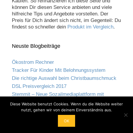
Käufen. So refinanzieren ich diese Seite und
können Dir diesen Service anbieten und viele
hilfreiche Tips und Angebote vorstellen. Der
Preis für Dich ändert sich nicht, im Gegenteil: Du
findest so schneller dein
Produkt im Vergleich
.
Neuste Blogbeiträge
Ökostrom Rechner
Tracker Für Kinder Mit Belohnungssystem
Die richtige Auswahl beim Christbaumschmuck
DSL Preisvergleich 2017
Stemmit – Neue Sozailmediaplattform mit
Blockchain
Diese Website benutzt Cookies. Wenn du die Website weiter
Apple App Store – Endlich Paypal Zahlungen
nutzt, gehen wir von deinem Einverständnis aus.
Möglich
OK