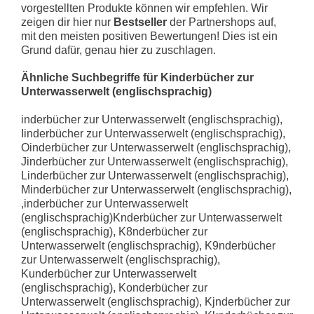
vorgestellten Produkte können wir empfehlen. Wir
zeigen dir hier nur
Bestseller
der Partnershops auf,
mit den meisten positiven Bewertungen! Dies ist ein
Grund dafür, genau hier zu zuschlagen.
Ähnliche Suchbegriffe für Kinderbücher zur
Unterwasserwelt (englischsprachig)
inderbücher zur Unterwasserwelt (englischsprachig), Iinderbücher zur Unterwasserwelt (englischsprachig), Oinderbücher zur Unterwasserwelt (englischsprachig), Jinderbücher zur Unterwasserwelt (englischsprachig), Linderbücher zur Unterwasserwelt (englischsprachig), Minderbücher zur Unterwasserwelt (englischsprachig), ,inderbücher zur Unterwasserwelt (englischsprachig)Knderbücher zur Unterwasserwelt (englischsprachig), K8nderbücher zur Unterwasserwelt (englischsprachig), K9nderbücher zur Unterwasserwelt (englischsprachig), Kunderbücher zur Unterwasserwelt (englischsprachig), Konderbücher zur Unterwasserwelt (englischsprachig), Kjnderbücher zur Unterwasserwelt (englischsprachig), Kknderbücher zur Unterwasserwelt (englischsprachig), Klnderbücher zur Unterwasserwelt (englischsprachig)Kiderbücher zur Unterwasserwelt (englischsprachig), Kibderbücher zur Unterwasserwelt (englischsprachig), Kihderbücher zur Unterwasserwelt (englischsprachig), Kijderbücher zur Unterwasserwelt (englischsprachig), Kimderbücher zur Unterwasserwelt (englischsprachig)Kinerbücher zur Unterwasserwelt (englischsprachig), Kineerbücher zur Unterwasserwelt (englischsprachig), Kinrerbücher zur Unterwasserwelt (englischsprachig), Kinserbücher zur Unterwasserwelt (englischsprachig), Kinferbücher zur Unterwasserwelt (englischsprachig), Kinxerbücher zur Unterwasserwelt (englischsprachig), Kincerbücher zur Unterwasserwelt (englischsprachig)Kindrbücher zur Unterwasserwelt (englischsprachig), Kind3rbücher zur Unterwasserwelt (englischsprachig), Kind4rbücher zur Unterwasserwelt (englischsprachig), Kindwrbücher zur Unterwasserwelt (englischsprachig), Kindrrbücher zur Unterwasserwelt (englischsprachig), Kindsrbücher zur Unterwasserwelt (englischsprachig), Kinddrbücher zur Unterwasserwelt (englischsprachig), Kindfrbücher zur Unterwasserwelt (englischsprachig)Kindebücher zur Unterwasserwelt (englischsprachig), Kinde4bücher zur Unterwasserwelt (englischsprachig), Kinde5bücher zur Unterwasserwelt (englischsprachig), Kindeebücher zur Unterwasserwelt (englischsprachig), Kindetbücher zur Unterwasserwelt (englischsprachig), Kindedbücher zur Unterwasserwelt (englischsprachig), Kindefbücher zur Unterwasserwelt (englischsprachig), Kindegbücher zur Unterwasserwelt (englischsprachig)Kinderücher zur Unterwasserwelt (englischsprachig), Kindergücher zur Unterwasserwelt (englischsprachig), Kinderhücher zur Unterwasserwelt (englischsprachig), Kindervücher zur Unterwasserwelt (englischsprachig), Kindernücher zur Unterwasserwelt (englischsprachig)Kinderbüher zur Unterwasserwelt (englischsprachig), Kinderbüdher zur Unterwasserwelt (englischsprachig), Kinderbüfher zur Unterwasserwelt (englischsprachig), Kinderbüxher zur Unterwasserwelt (englischsprachig), Kinderbüvher zur Unterwasserwelt (englischsprachig)Kinderbücer zur Unterwasserwelt (englischsprachig), Kinderbüczer zur Unterwasserwelt (englischsprachig), Kinderbücuer zur Unterwasserwelt (englischsprachig), Kinderbücger zur Unterwasserwelt (englischsprachig), Kinderbücjer zur Unterwasserwelt (englischsprachig), Kinderbücber zur Unterwasserwelt (englischsprachig), Kinderbücner zur Unterwasserwelt (englischsprachig)Kinderbüchr zur Unterwasserwelt (englischsprachig), Kinderbüch3r zur Unterwasserwelt (englischsprachig), Kinderbüch4r zur Unterwasserwelt (englischsprachig), Kinderbüchwr zur Unterwasserwelt (englischsprachig), Kinderbüchrr zur Unterwasserwelt (englischsprachig), Kinderbüchsr zur Unterwasserwelt (englischsprachig), Kinderbüchdr zur Unterwasserwelt (englischsprachig), Kinderbüchfr zur Unterwasserwelt (englischsprachig)Kinderbüche zur Unterwasserwelt (englischsprachig), Kinderbüche4 zur Unterwasserwelt (englischsprachig), Kinderbüche5 zur Unterwasserwelt (englischsprachig), Kinderbüchee zur Unterwasserwelt (englischsprachig), Kinderbüchet zur Unterwasserwelt (englischsprachig), Kinderbüched zur Unterwasserwelt (englischsprachig), Kinderbüchef zur Unterwasserwelt (englischsprachig), Kinderbücheg zur Unterwasserwelt (englischsprachig)Kinderbücher ur Unterwasserwelt (englischsprachig), Kinderbücher 6ur Unterwasserwelt (englischsprachig), Kinderbücher 7ur Unterwasserwelt (englischsprachig), Kinderbücher tur Unterwasserwelt (englischsprachig), Kinderbücher uur Unterwasserwelt (englischsprachig), Kinderbücher gur Unterwasserwelt (englischsprachig), Kinderbücher hur Unterwasserwelt (englischsprachig), Kinderbücher jur Unterwasserwelt (englischsprachig)Kinderbücher zr Unterwasserwelt (englischsprachig), Kinderbücher z7r Unterwasserwelt (englischsprachig), Kinderbücher z8r Unterwasserwelt (englischsprachig), Kinderbücher zzr Unterwasserwelt (englischsprachig), Kinderbücher zir Unterwasserwelt (englischsprachig), Kinderbücher zhr Unterwasserwelt (englischsprachig), Kinderbücher zjr Unterwasserwelt (englischsprachig), Kinderbücher zkr Unterwasserwelt (englischsprachig)Kinderbücher zu Unterwasserwelt (englischsprachig), Kinderbücher zu4 Unterwasserwelt (englischsprachig), Kinderbücher zu5 Unterwasserwelt (englischsprachig), Kinderbücher zue Unterwasserwelt (englischsprachig), Kinderbücher zut Unterwasserwelt (englischsprachig), Kinderbücher zud Unterwasserwelt (englischsprachig), Kinderbücher zuf Unterwasserwelt (englischsprachig), Kinderbücher zug Unterwasserwelt (englischsprachig)Kinderbücher zur nterwasserwelt (englischsprachig), Kinderbücher zur 7nterwasserwelt (englischsprachig), Kinderbücher zur 8nterwasserwelt (englischsprachig), Kinderbücher zur Znterwasserwelt (englischsprachig), Kinderbücher zur Interwasserwelt (englischsprachig), Kinderbücher zur Hnterwasserwelt (englischsprachig), Kinderbücher zur Jnterwasserwelt (englischsprachig), Kinderbücher zur Knterwasserwelt (englischsprachig)Kinderbücher zur Uterwasserwelt (englischsprachig), Kinderbücher zur Ubterwasserwelt (englischsprachig), Kinderbücher zur Uhterwasserwelt (englischsprachig), Kinderbücher zur Ujterwasserwelt (englischsprachig), Kinderbücher zur Umterwasserwelt (englischsprachig)Kinderbücher zur Unerwasserwelt (englischsprachig), Kinderbücher zur Un5erwasserwelt (englischsprachig), Kinderbücher zur Un6erwasserwelt (englischsprachig), Kinderbücher zur Unrerwasserwelt (englischsprachig), Kinderbücher zur Unzerwasserwelt (englischsprachig), Kinderbücher zur Unferwasserwelt (englischsprachig), Kinderbücher zur Ungerwasserwelt (englischsprachig), Kinderbücher zur Unherwasserwelt (englischsprachig)Kinderbücher zur Untrwasserwelt (englischsprachig), Kinderbücher zur Unt3rwasserwelt (englischsprachig), Kinderbücher zur Unt4rwasserwelt (englischsprachig), Kinderbücher zur Untwrwasserwelt (englischsprachig), Kinderbücher zur Untrrwasserwelt (englischsprachig), Kinderbücher zur Untsrwasserwelt (englischsprachig), Kinderbücher zur Untdrwasserwelt (englischsprachig), Kinderbücher zur Untfrwasserwelt (englischsprachig)Kinderbücher zur Untewasserwelt (englischsprachig), Kinderbücher zur Unte4wasserwelt (englischsprachig), Kinderbücher zur Unte5wasserwelt (englischsprachig), Kinderbücher zur Unteewasserwelt (englischsprachig), Kinderbücher zur Untetwasserwelt (englischsprachig), Kinderbücher zur Untedwasserwelt (englischsprachig), Kinderbücher zur Untefwasserwelt (englischsprachig), Kinderbücher zur Untegwasserwelt (englischsprachig)Kinderbücher zur Unterasserwelt (englischsprachig), Kinderbücher zur Unter2asserwelt (englischsprachig), Kinderbücher zur Unter3asserwelt (englischsprachig), Kinderbücher zur Unterqasserwelt (englischsprachig), Kinderbücher zur Untereasserwelt (englischsprachig), Kinderbücher zur Unteraasserwelt (englischsprachig), Kinderbücher zur Untersasserwelt (englischsprachig), Kinderbücher zur Unterdasserwelt (englischsprachig)Kinderbücher zur Unterwsserwelt (englischsprachig), Kinderbücher zur Unterwqsserwelt (englischsprachig), Kinderbücher zur Unterwwsserwelt (englischsprachig), Kinderbücher zur Unterwssserwelt (englischsprachig), Kinderbücher zur Unterwysserwelt (englischsprachig)Kinderbücher zur Unterwaserwelt (englischsprachig), Kinderbücher zur Unterwawserwelt (englischsprachig), Kinderbücher zur Unterwaeserwelt (englischsprachig), Kinderbücher zur Unterwaaserwelt (englischsprachig), Kinderbücher zur Unterwadserwelt (englischsprachig), Kinderbücher zur Unterwayserwelt (englischsprachig), Kinderbücher zur Unterwaxserwelt (englischsprachig)Kinderbücher zur Unterwaserwelt (englischsprachig), Kinderbücher zur Unterwaswerwelt (englischsprachig), Kinderbücher zur Unterwaseerwelt (englischsprachig), Kinderbücher zur Unterwasaerwelt (englischsprachig), Kinderbücher zur Unterwasderwelt (englischsprachig), Kinderbücher zur Unterwasyerwelt (englischsprachig), Kinderbücher zur Unterwasxerwelt (englischsprachig)Kinderbücher zur Unterwassrwelt (englischsprachig), Kinderbücher zur Unterwass3rwelt (englischsprachig), Kinderbücher zur Unterwass4rwelt (englischsprachig), Kinderbücher zur Unterwasswrwelt (englischsprachig), Kinderbücher zur Unterwassrrwelt (englischsprachig), Kinderbücher zur Unterwasssrwelt (englischsprachig), Kinderbücher zur Unterwassdrwelt (englischsprachig), Kinderbücher zur Unterwassfrwelt (englischsprachig)Kinderbücher zur Unterwassewelt (englischsprachig), Kinderbücher zur Unterwasse4welt (englischsprachig), Kinderbücher zur Unterwasse5welt (englischsprachig), Kinderbücher zur Unterwasseewelt (englischsprachig), Kinderbücher zur Unterwassetwelt (englischsprachig), Kinderbücher zur Unterwassedwelt (englischsprachig), Kinderbücher zur Unterwassefwelt (englischsprachig), Kinderbücher zur Unterwassegwelt (englischsprachig)Kinderbücher zur Unterwasserelt (englischsprachig), Kinderbücher zur Unterwasser2elt (englischsprachig), Kinderbücher zur Unterwasser3elt (englischsprachig), Kinderbücher zur Unterwasserqelt (englischsprachig), Kinderbücher zur Unterwassereelt (englischsprachig), Kinderbücher zur Unterwasseraelt (englischsprachig), Kinderbücher zur Unterwasserselt (englischsprachig), Kinderbücher zur Unterwasserdelt (englischsprachig)Kinderbücher zur Unterwasserwlt (englischsprachig), Kinderbücher zur Unterwasserw3lt (englischsprachig), Kinderbü