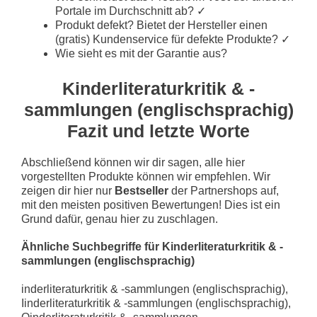
Portale im Durchschnitt ab? ✓
Produkt defekt? Bietet der Hersteller einen
(gratis) Kundenservice für defekte Produkte? ✓
Wie sieht es mit der Garantie aus?
Kinderliteraturkritik & -
sammlungen (englischsprachig)
Fazit und letzte Worte
Abschließend können wir dir sagen, alle hier
vorgestellten Produkte können wir empfehlen. Wir
zeigen dir hier nur
Bestseller
der Partnershops auf,
mit den meisten positiven Bewertungen! Dies ist ein
Grund dafür, genau hier zu zuschlagen.
Ähnliche Suchbegriffe für Kinderliteraturkritik & -
sammlungen (englischsprachig)
inderliteraturkritik & -sammlungen (englischsprachig), Iinderliteraturkritik & -sammlungen (englischsprachig), Oinderliteraturkritik & -sammlungen (englischsprachig), Jinderliteraturkritik & -sammlungen (englischsprachig), Linderliteraturkritik & -sammlungen (englischsprachig), Minderliteraturkritik & -sammlungen (englischsprachig), ,inderliteraturkritik & -sammlungen (englischsprachig)Knderliteraturkritik & -sammlungen (englischsprachig), K8nderliteraturkritik & -sammlungen (englischsprachig), K9nderliteraturkritik & -sammlungen (englischsprachig), Kunderliteraturkritik & -sammlungen (englischsprachig), Konderliteraturkritik & -sammlungen (englischsprachig), Kjnderliteraturkritik & -sammlungen (englischsprachig), Kknderliteraturkritik & -sammlungen (englischsprachig), Klnderliteraturkritik & -sammlungen (englischsprachig)Kiderliteraturkritik & -sammlungen (englischsprachig), Kibderliteraturkritik & -sammlungen (englischsprachig), Kihderliteraturkritik & -sammlungen (englischsprachig), Kijderliteraturkritik & -sammlungen (englischsprachig), Kimderliteraturkritik & -sammlungen (englischsprachig)Kinerliteraturkritik & -sammlungen (englischsprachig), Kineerliteraturkritik & -sammlungen (englischsprachig), Kinrerliteraturkritik & -sammlungen (englischsprachig), Kinserliteraturkritik & -sammlungen (englischsprachig), Kinferliteraturkritik & -sammlungen (englischsprachig), Kinxerliteraturkritik & -sammlungen (englischsprachig), Kincerliteraturkritik & -sammlungen (englischsprachig)Kindrliteraturkritik & -sammlungen (englischsprachig), Kind3rliteraturkritik & -sammlungen (englischsprachig), Kind4rliteraturkritik & -sammlungen (englischsprachig), Kindwrliteraturkritik & -sammlungen (englischsprachig), Kindrrliteraturkritik & -sammlungen (englischsprachig), Kindsrliteraturkritik & -sammlungen (englischsprachig), Kinddrliteraturkritik & -sammlungen (englischsprachig), Kindfrliteraturkritik & -sammlungen (englischsprachig)Kindeliteraturkritik & -sammlungen (englischsprachig), Kinde4literaturkritik & -sammlungen (englischsprachig), Kinde5literaturkritik & -sammlungen (englischsprachig), Kindeeliteraturkritik & -sammlungen (englischsprachig), Kindetliteraturkritik & -sammlungen (englischsprachig), Kindedliteraturkritik & -sammlungen (englischsprachig), Kindefliteraturkritik & -sammlungen (englischsprachig), Kindegliteraturkritik & -sammlungen (englischsprachig)Kinderiteraturkritik & -sammlungen (englischsprachig), Kinderoiteraturkritik & -sammlungen (englischsprachig), Kinderpiteraturkritik & -sammlungen (englischsprachig), Kinderkiteraturkritik & -sammlungen (englischsprachig), Kinderöiteraturkritik & -sammlungen (englischsprachig), Kinder,iteraturkritik & -sammlungen (englischsprachig), Kinder.iteraturkritik & -sammlungen (englischsprachig)Kinderlteraturkritik & -sammlungen (englischsprachig), Kinderl8teraturkritik & -sammlungen (englischsprachig), Kinderl9teraturkritik & -sammlungen (englischsprachig), Kinderluteraturkritik & -sammlungen (englischsprachig), Kinderloteraturkritik & -sammlungen (englischsprachig), Kinderljteraturkritik & -sammlungen (englischsprachig), Kinderlkteraturkritik & -sammlungen (englischsprachig), Kinderllteraturkritik & -sammlungen (englischsprachig)Kinderlieraturkritik & -sammlungen (englischsprachig), Kinderli5eraturkritik & -sammlungen (englischsprachig), Kinderli6eraturkritik & -sammlungen (englischsprachig), Kinderlireraturkritik & -sammlungen (englischsprachig), Kinderlizeraturkritik & -sammlungen (englischsprachig), Kinderliferaturkritik & -sammlungen (englischsprachig), Kinderligeraturkritik & -sammlungen (englischsprachig), Kinderliheraturkritik & -sammlungen (englischsprachig)Kinderlitraturkritik & -sammlungen (englischsprachig), Kinderlit3raturkritik & -sammlungen (englischsprachig), Kinderlit4raturkritik & -sammlungen (englischsprachig), Kinderlitwraturkritik & -sammlungen (englischsprachig), Kinderlitrraturkritik & -sammlungen (englischsprachig), Kinderlitsraturkritik & -sammlungen (englischsprachig), Kinderlitdraturkritik & -sammlungen (englischsprachig), Kinderlitfraturkritik & -sammlungen (englischsprachig)Kinderliteaturkritik & -sammlungen (englischsprachig), Kinderlite4aturkritik & -sammlungen (englischsprachig), Kinderlite5aturkritik & -sammlungen (englischsprachig), Kinderliteeaturkritik & -sammlungen (englischsprachig), Kinderlitetaturkritik & -sammlungen (englischsprachig), Kinderlitedaturkritik & -sammlungen (englischsprachig), Kinderlitefaturkritik & -sammlungen (englischsprachig), Kinderlitegaturkritik & -sammlungen (englischsprachig)Kinderliterturkritik & -sammlungen (englischsprachig), Kinderliterqturkritik & -sammlungen (englischsprachig), Kinderliterwturkritik & -sammlungen (englischsprachig), Kinderlitersturkritik & -sammlungen (englischsprachig), Kinderliteryturkritik & -sammlungen (englischsprachig)Kinderliteraurkritik & -sammlungen (englischsprachig), Kinderlitera5urkritik & -sammlungen (englischsprachig), Kinderlitera6urkritik & -sammlungen (englischsprachig), Kinderliterarurkritik & -sammlungen (englischsprachig), Kinderliterazurkritik & -sammlungen (englischsprachig), Kinderliterafurkritik & -sammlungen (englischsprachig), Kinderliteragurkritik & -sammlungen (englischsprachig), Kinderliterahurkritik & -sammlungen (englischsprachig)Kinderliteratrkritik & -sammlungen (englischsprachig), Kinderliterat7rkritik & -sammlungen (englischsprachig), Kinderliterat8rkritik & -sammlungen (englischsprachig), Kinderliteratzrkritik & -sammlungen (englischsprachig), Kinderliteratirkritik & -sammlungen (englischsprachig), Kinderliterathrkritik & -sammlungen (englischsprachig), Kinderliteratjrkritik & -sammlungen (englischsprachig), Kinderliteratkrkritik & -sammlungen (englischsprachig)Kinderliteratukritik & -sammlungen (englischsprachig), Kinderliteratu4kritik & -sammlungen (englischsprachig), Kinderliteratu5kritik & -sammlungen (englischsprachig), Kinderliteratuekritik & -sammlungen (englischsprachig), Kinderliteratutkritik & -sammlungen (englischsprachig), Kinderliteratudkritik & -sammlungen (englischsprachig), Kinderliteratufkritik & -sammlungen (englischsprachig), Kinderliteratugkritik & -sammlungen (englischsprachig)Kinderliteraturritik & -sammlungen (englischsprachig), Kinderliteraturiritik & -sammlungen (englischsprachig), Kinderliteraturoritik & -sammlungen (englischsprachig), Kinderliteraturjritik & -sammlungen (englischsprachig), Kinderliteraturlritik & -sammlungen (englischsprachig), Kinderliteraturmritik & -sammlungen (englischsprachig), Kinderliteratur,ritik & -sammlungen (englischsprachig)Kinderliteraturkitik & -sammlungen (englischsprachig), Kinderliteraturk4itik & -sammlungen (englischsprachig), Kinderliteraturk5itik & -sammlungen (englischsprachig), Kinderliteraturkeitik & -sammlungen (englischsprachig), Kinderliteraturktitik & -sammlungen (englischsprachig), Kinderliteraturkditik & -sammlungen (englischsprachig), Kinderliteraturkfitik & -sammlungen (englischsprachig), Kinderliteraturkgitik & -sammlungen (englischsprachig)Kinderliteraturkrtik & -sammlungen (englischsprachig), Kinderliteraturkr8tik & -sammlungen (englischsprachig), Kinderliteraturkr9tik & -sammlungen (englischsprachig), Kinderliteraturkrutik & -sammlungen (englischsprachig), Kinderliteraturkrotik & -sammlungen (englischsprachig), Kinderliteraturkrjtik & -sammlungen (englischsprachig), Kinderliteraturkrktik & -sammlungen (englischsprachig), Kinderliteraturkrltik & -sammlungen (englischsprachig)Kinderliteraturkriik & -sammlungen (englischsprachig), Kinderliteraturkri5ik & -sammlungen (englischsprachig), Kinderliteraturkri6ik & -sammlungen (englischsprachig), Kinderliteraturkririk & -sammlungen (englischsprachig), Kinderliteraturkrizik & -sammlungen (englischsprachig), Kinderliteraturkrifik & -sammlungen (englischsprachig), Kinderliteraturkrigik & -sammlungen (englischsprachig), Kinderliteraturkrihik & -sammlungen (englischsprachig)Kinderliteraturkritk & -sammlungen (englischsprachig), Kinderliteraturkrit8k & -sammlungen (englischsprachig), Kinderliteraturkrit9k & -sammlungen (englischsprachig), Kinderliteraturkrituk & -sammlungen (englischsprachig), Kinderliteraturkritok & -sammlungen (englischsprachig), Kinderliteraturkritjk & -sammlungen (englischsprachig), Kinderliteraturkritkk & -sammlungen (englischsprachig), Kinderliteraturkritlk & -sammlungen (englischsprachig)Kinderliteraturkriti & -sammlungen (englischsprachig), Kinderliteraturkritii & -sammlungen (englischsprachig), Kinderliteraturkritio & -sammlungen (englischsprachig), Kinderliteraturkritij & -sammlungen (englischsprachig), Kinderliteraturkritil & -sammlungen (englischsprachig), Kinderliteraturkritim & -sammlungen (englischsprachig), Kinderliteraturkriti, & -sammlungen (englischsprachig)Kinderliteraturkritik & -sammlungen (englischsprachig), Kinderliteraturkritik Ϊ -sammlungen (englischsprachig), Kinderliteraturkritik &#ß38; -sammlungen (englischsprachig), Kinderliteraturkritik &#o38; -sammlungen (englischsprachig), Kinderliteraturkritik &#p38; -sammlungen (englischsprachig)Kinderliteraturkritik  -sammlungen (englischsprachig), Kinderliteraturkritik  -sammlungen (englischsprachig), Kinderliteraturkritik 0 -sammlungen (englischsprachig), Kinderliteraturkritik �w8; -sammlungen (englischsprachig), Kinderliteraturkritik �e8; -sammlungen (englischsprachig)Kinderliteraturkritik  -sammlungen (englischsprachig), Kinderliteraturkritik % -sammlungen (englischsprachig), Kinderliteraturkritik ' -sammlungen (englischsprachig), Kinderliteraturkritik u; -sammlungen (englischsprachig), Kinderliteraturkritik i; -sammlungen (englischsprachig)Kinderliteraturkritik & -ammlungen (englischsprachig), Kinderliteraturkritik & -wammlungen (englischsprachig), Kinderliteraturkritik & -eammlungen (englischsprachig), Kinderliteraturkritik & -aammlungen (englischsprachig), Kinderliteraturkritik & -dammlungen (englischsprachig), Kinderliteraturkritik & -yammlungen (englischsprachig), Kinderliteraturkritik & -xammlungen (englischsprachig)Kinderliteraturkritik