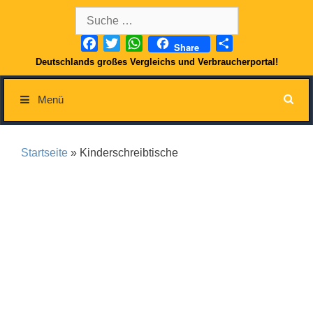
Springe
Suche
zum
nach:
Inhalt
Facebook
Twitter
WhatsApp
Teilen
Share
Deutschlands großes Vergleichs und Verbraucherportal!
Menü
Startseite
» Kinderschreibtische