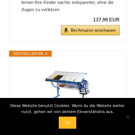
lernen Ihre Kinder nachts entspannter, ohne die
Augen zu verletzen
137,99 EUR
Bei Amazon anschauen
BESTSELLER NR. 4
Diese Website benutzt Cookies. Wenn du die Website weiter
nutzt, gehen wir von deinem Einverständnis aus.
IDIMEX Kinderschreibtisch Schreibtisch für
OK
Kinder BLUE in weiß blau, höhenverstellbar