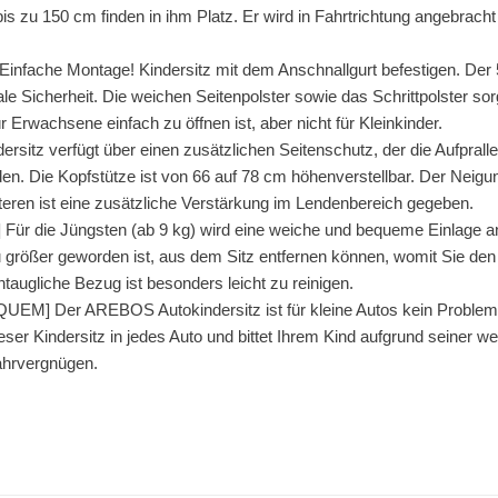
s zu 150 cm finden in ihm Platz. Er wird in Fahrtrichtung angebrach
ache Montage! Kindersitz mit dem Anschnallgurt befestigen. Der 5
e Sicherheit. Die weichen Seitenpolster sowie das Schrittpolster so
r Erwachsene einfach zu öffnen ist, aber nicht für Kleinkinder.
z verfügt über einen zusätzlichen Seitenschutz, der die Aufprallene
en. Die Kopfstütze ist von 66 auf 78 cm höhenverstellbar. Der Neigu
eren ist eine zusätzliche Verstärkung im Lendenbereich gegeben.
ie Jüngsten (ab 9 kg) wird eine weiche und bequeme Einlage an dem
zu größer geworden ist, aus dem Sitz entfernen können, womit Sie d
augliche Bezug ist besonders leicht zu reinigen.
Der AREBOS Autokindersitz ist für kleine Autos kein Problem. M
eser Kindersitz in jedes Auto und bittet Ihrem Kind aufgrund seiner 
ahrvergnügen.