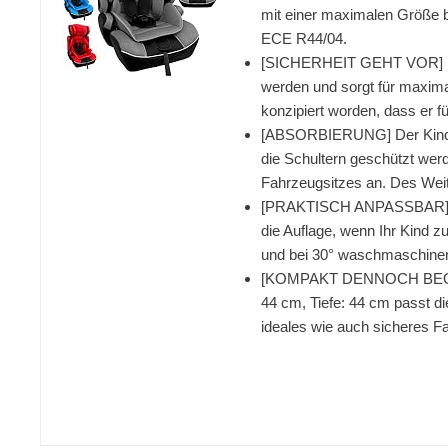
mit einer maximalen Größe bi
ECE R44/04.
[SICHERHEIT GEHT VOR] Einf
werden und sorgt für maximal
konzipiert worden, dass er fü
[ABSORBIERUNG] Der Kindersit
die Schultern geschützt werd
Fahrzeugsitzes an. Des Weit
[PRAKTISCH ANPASSBAR] Für d
die Auflage, wenn Ihr Kind 
und bei 30° waschmaschinent
[KOMPAKT DENNOCH BEQUEM] 
44 cm, Tiefe: 44 cm passt di
ideales wie auch sicheres F