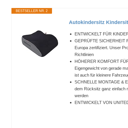
BESTSELLER NR. 2
Autokindersitz Kindersit
ENTWICKELT FÜR KINDER: Gru
GEPRÜFTE SICHERHEIT FÜR IHR
Europa zertifiziert. Unser P
Richtlinien
HÖHERER KOMFORT FÜR IHR K
Eigengewicht von gerade ma
ist auch für kleinere Fahrze
SCHNELLE MONTAGE & EINFAC
dem Rücksitz ganz einfach 
werden
ENTWICKELT VON UNITED K