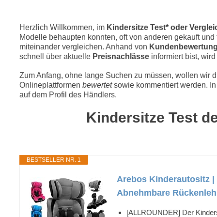
Herzlich Willkommen, im
Kindersitze Test* oder Verglei
Modelle behaupten konnten, oft von anderen gekauft und f
miteinander vergleichen. Anhand von
Kundenbewertun
schnell über aktuelle
Preisnachlässe
informiert bist, wir
Zum Anfang, ohne lange Suchen zu müssen, wollen wir die
Onlineplattformen
bewertet
sowie kommentiert werden. In 
auf dem Profil des Händlers.
Kindersitze Test d
BESTSELLER NR. 1
Arebos Kinderautositz | 
Abnehmbare Rückenlehne 
[ALLROUNDER] Der Kindersitz