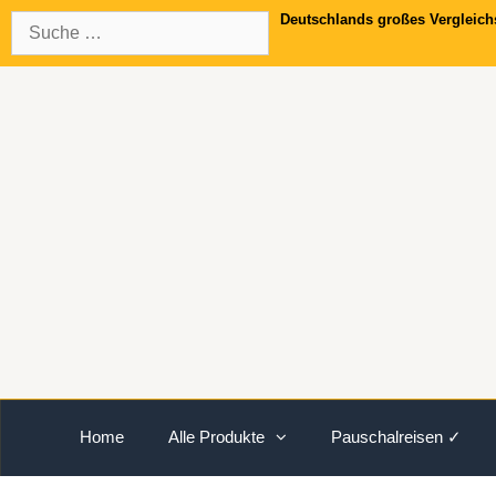
Springe
Suche
Deutschlands großes Vergleich
zum
nach:
Inhalt
Home
Alle Produkte
Pauschalreisen ✓