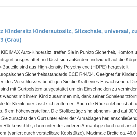
Kindersitz Kinderautositz, Sitzschale, universal, z
 3 (Grau)
 KIDIMAX Auto-Kindersitz, treffen Sie in Punkto Sicherheit, Komfort un
tsgurt ausgestattet und lässt sich außerdem individuell auf die Körpe
-Bauteile sind aus High-density Polyethylene (HDPE) hergestellt.
ropäischen Sicherheitsstandards ECE R44/04. Geeignet für Kinder 
n des Verschlusses benötigen Sie die Kraft eines Erwachsenen. Die L
sind mit Gurtpolstern ausgestattet um ein Einschneiden zu verhinder
 wächst mit Ihrem Kind zusammen mit, dank seiner Schalensitzform (
chale für Kleinkinder lässt sich entfernen. Auch die Rückenlehne ist 
s zu 6 cm höhenverstellbar. Die Stoffbezüge sind abnehm- und auf 30
n Sie zunächst den Gurt unter einer der Armablagen her, anschließend
n Rückenschlitz, dann unter der anderen Armablage durch und ansc
m (variiert durch verstellbare Kopfstütze). Maximale Breite ca. 46,