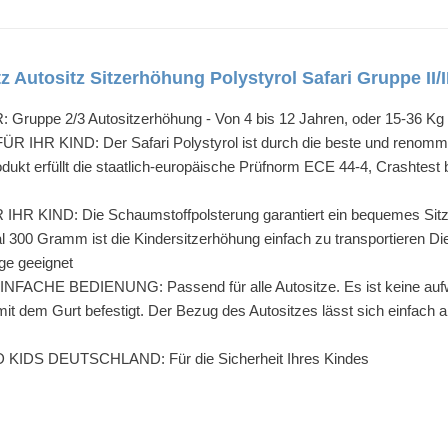
z Autositz Sitzerhöhung Polystyrol Safari Gruppe II/I
ppe 2/3 Autositzerhöhung - Von 4 bis 12 Jahren, oder 15-36 Kg 
 KIND: Der Safari Polystyrol ist durch die beste und renommierte 
rodukt erfüllt die staatlich-europäische Prüfnorm ECE 44-4, Crashtest 
IND: Die Schaumstoffpolsterung garantiert ein bequemes Sitzgef
l 300 Gramm ist die Kindersitzerhöhung einfach zu transportieren 
uge geeignet
HE BEDIENUNG: Passend für alle Autositze. Es ist keine aufwend
mit dem Gurt befestigt. Der Bezug des Autositzes lässt sich einf
IDS DEUTSCHLAND: Für die Sicherheit Ihres Kindes