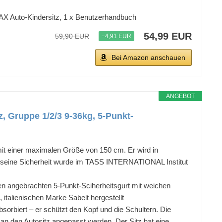
MAX Auto-Kindersitz, 1 x Benutzerhandbuch
54,99 EUR
59,90 EUR
−4,91 EUR
Bei Amazon anschauen
ANGEBOT
, Gruppe 1/2/3 9-36kg, 5-Punkt-
 mit einer maximalen Größe von 150 cm. Er wird in
d seine Sicherheit wurde im TASS INTERNATIONAL Institut
en angebrachten 5-Punkt-Sciherheitsgurt mit weichen
 italienischen Marke Sabelt hergestellt
orbiert – er schützt den Kopf und die Schultern. Die
 an den Autositz angepasst werden. Der Sitz hat eine