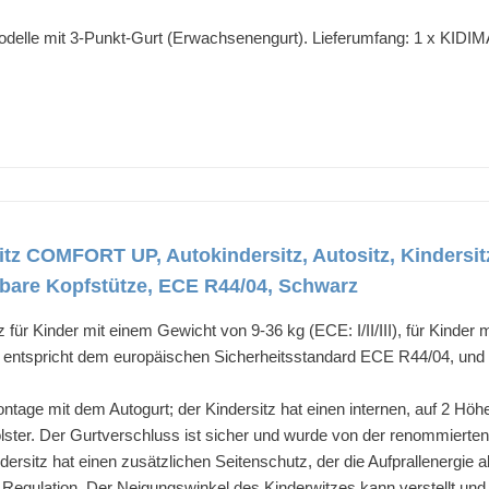
odelle mit 3-Punkt-Gurt (Erwachsenengurt). Lieferumfang: 1 x KIDI
itz COMFORT UP, Autokindersitz, Autositz, Kindersitz
llbare Kopfstütze, ECE R44/04, Schwarz
für Kinder mit einem Gewicht von 9-36 kg (ECE: I/II/III), für Kinder
Er entspricht dem europäischen Sicherheitsstandard ECE R44/04, un
age mit dem Autogurt; der Kindersitz hat einen internen, auf 2 Höh
lster. Der Gurtverschluss ist sicher und wurde von der renommierten,
z hat einen zusätzlichen Seitenschutz, der die Aufprallenergie abs
e Regulation. Der Neigungswinkel des Kinderwitzes kann verstellt und