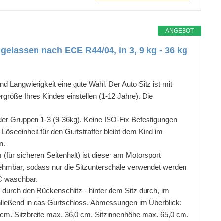
ANGEBOT
ugelassen nach ECE R44/04, in 3, 9 kg - 36 kg
d Langwierigkeit eine gute Wahl. Der Auto Sitz ist mit
rgröße Ihres Kindes einstellen (1-12 Jahre). Die
der Gruppen 1-3 (9-36kg). Keine ISO-Fix Befestigungen
öseeinheit für den Gurtstraffer bleibt dem Kind im
n.
für sicheren Seitenhalt) ist dieser am Motorsport
abnehmbar, sodass nur die Sitzunterschale verwendet werden
°C waschbar.
 durch den Rückenschlitz - hinter dem Sitz durch, im
hließend in das Gurtschloss. Abmessungen im Überblick:
0 cm. Sitzbreite max. 36,0 cm. Sitzinnenhöhe max. 65,0 cm.