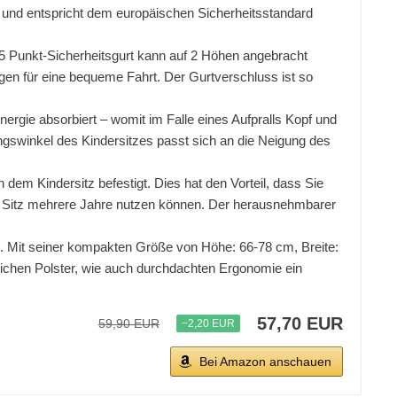
t und entspricht dem europäischen Sicherheitsstandard
 Punkt-Sicherheitsgurt kann auf 2 Höhen angebracht
rgen für eine bequeme Fahrt. Der Gurtverschluss ist so
rgie absorbiert – womit im Falle eines Aufpralls Kopf und
ngswinkel des Kindersitzes passt sich an die Neigung des
 Kindersitz befestigt. Dies hat den Vorteil, dass Sie
en Sitz mehrere Jahre nutzen können. Der herausnehmbarer
it seiner kompakten Größe von Höhe: 66-78 cm, Breite:
weichen Polster, wie auch durchdachten Ergonomie ein
57,70 EUR
59,90 EUR
−2,20 EUR
Bei Amazon anschauen