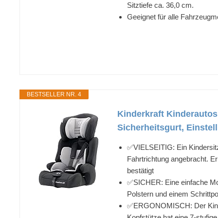
Sitztiefe ca. 36,0 cm.
Geeignet für alle Fahrzeugm
BESTSELLER NR. 4
Kinderkraft Kinderautos
Sicherheitsgurt, Einste
✅VIELSEITIG: Ein Kindersitz 
Fahrtrichtung angebracht. 
bestätigt
✅SICHER: Eine einfache Mont
Polstern und einem Schrittpo
✅ERGONOMISCH: Der Kindersit
Kopfstütze hat eine 7-stufig