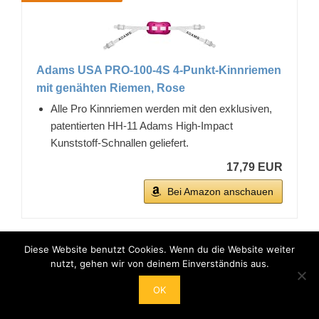
Adams USA PRO-100-4S 4-Punkt-Kinnriemen
mit genähten Riemen, Rose
Alle Pro Kinnriemen werden mit den exklusiven,
patentierten HH-11 Adams High-Impact
Kunststoff-Schnallen geliefert.
17,79 EUR
Bei Amazon anschauen
BESTSELLER NR. 9
Diese Website benutzt Cookies. Wenn du die Website weiter
nutzt, gehen wir von deinem Einverständnis aus.
OK