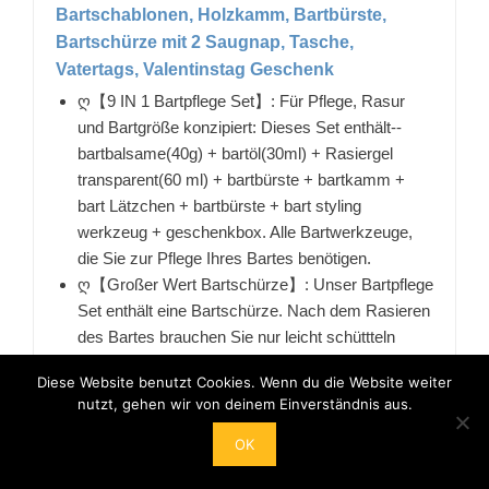
Bartschablonen, Holzkamm, Bartbürste,
Bartschürze mit 2 Saugnap, Tasche,
Vatertags, Valentinstag Geschenk
ღ【9 IN 1 Bartpflege Set】: Für Pflege, Rasur
und Bartgröße konzipiert: Dieses Set enthält--
bartbalsame(40g) + bartöl(30ml) + Rasiergel
transparent(60 ml) + bartbürste + bartkamm +
bart Lätzchen + bartbürste + bart styling
werkzeug + geschenkbox. Alle Bartwerkzeuge,
die Sie zur Pflege Ihres Bartes benötigen.
ღ【Großer Wert Bartschürze】: Unser Bartpflege
Set enthält eine Bartschürze. Nach dem Rasieren
des Bartes brauchen Sie nur leicht schüttteln
werden, dann wird der Bart komplett im Mülleimer
Diese Website benutzt Cookies. Wenn du die Website weiter
abgeschüttelt. Die meisten Bart-Sets sind
nutzt, gehen wir von deinem Einverständnis aus.
Bartschürze nicht im Lieferumfang enthalten, also
sind unsere bartpflegeset die beste Wahl für
OK
männer.