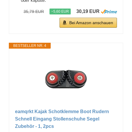
oder kaputte.
30,19 EUR
35,79 EUR
−5,60 EUR
Bei Amazon anschauen
BESTSELLER NR. 4
eamqrkt Kajak Schotklemme Boot Rudern
Schnell Eingang Stollenschuhe Segel
Zubehör - 1, 2pcs