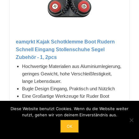
eamqrkt Kajak Schotklemme Boot Rudern
Schnell Eingang Stollenschuhe Segel
Zubehör - 1, 2pcs
Hochwertige Materialien aus Aluminiumlegierung,
geringes Gewicht, hohe Verschleißfestigkeit,
lange Lebensdauer.
Bugle Design Eingang, Praktisch und Nützlich
Eine Großartige Werkzeuge für Ruder Boot
Das progressive Design der Trompetenzähne
Diese Website benutzt Cookies. Wenn du die Website weiter
kann die Müdigkeit von Saite und Ausrüstung
nutzt, gehen wir von deinem Einverständnis aus.
verringern.
Breit Verwendung, Anzüge für Segel, Boot, Usw
OK
14,30 EUR