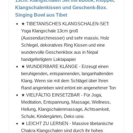
13cm. Klangschalen Set mit eBook, Klöppel,
Klangschalenkissen und Geschenk-Box.
Singing Bowl aus Tibet
★ TIBETANISCHES KLANGSCHALEN-SET:
Yoga Klangschale 13cm groß
(Aussendurchmesser) und sehr massiv, Holz
Schlegel, dekoratives Ring Kissen und eine
wundervolle Geschenkbox aus in Nepal
handgefertigtem Loktapapier
★ WUNDERBARE KLÄNGE - Erzeugt einen
beruhigenden, entspannenden, langanhaltenden
Klang. Wenn sie mit dem Schlägel über Ihren
Rand angerieben wird ertönt ein angenehmer Ton
★ VIELFÄLTIG EINSETZBAR - Für Joga,
Meditation, Entspannung, Massage, Wellness,
Heilung, Klangschalenmassage, Achtsamkeit,
Schule, Kindergärten, Deko usw.
★ LEICHT ZU LERNEN - Massive tibetanische
Chakra Klangschalen sind durch ihr hohes