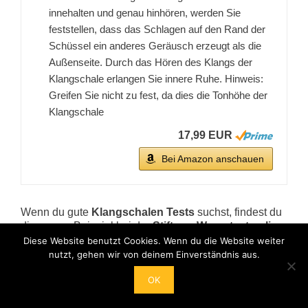
innehalten und genau hinhören, werden Sie
feststellen, dass das Schlagen auf den Rand der
Schüssel ein anderes Geräusch erzeugt als die
Außenseite. Durch das Hören des Klangs der
Klangschale erlangen Sie innere Ruhe. Hinweis:
Greifen Sie nicht zu fest, da dies die Tonhöhe der
Klangschale
17,99 EUR
Bei Amazon anschauen
Wenn du gute
Klangschalen Tests
suchst, findest du
diese zum Beispiel bei der
Stiftung Warentest online
oder Test.de.
Diese Portale bieteten dir
Diese Website benutzt Cookies. Wenn du die Website weiter
verschiedenen
Testberichte
aus den Bereichen
nutzt, gehen wir von deinem Einverständnis aus.
Elektronik und Haushalt sogar einige
OK
Gesundheitsthemen werden dir an die Hand gelegt.
Bist du also auf der Suche nach einem speziellen