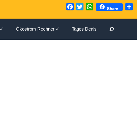
Facebook
Twitter
WhatsApp
T
Share
Suchen
 ✓
Ökostrom Rechner ✓
Tages Deals