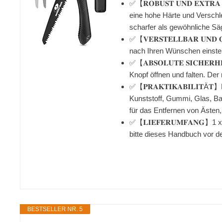
✅【𝐑𝐎𝐁𝐔𝐒𝐓 𝐔𝐍𝐃 𝐄𝐗
eine hohe Härte und Verschle
scharfer als gewöhnliche Sä
✅【𝐕𝐄𝐑𝐒𝐓𝐄𝐋𝐋𝐁𝐀𝐑 𝐔𝐍
nach Ihren Wünschen einstel
✅【𝐀𝐁𝐒𝐎𝐋𝐔𝐓𝐄 𝐒𝐈𝐂𝐇𝐄
Knopf öffnen und falten. De
✅【𝐏𝐑𝐀𝐊𝐓𝐈𝐊𝐀𝐁𝐈𝐋𝐈𝐓
Kunststoff, Gummi, Glas, Ba
für das Entfernen von Ästen,
✅【𝐋𝐈𝐄𝐅𝐄𝐑𝐔𝐌𝐅𝐀𝐍𝐆】1
bitte dieses Handbuch vor dem
BESTSELLER NR. 5