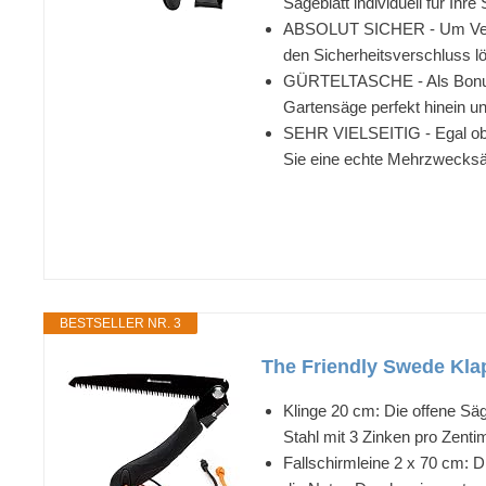
Sägeblatt individuell für Ih
ABSOLUT SICHER - Um Verlet
den Sicherheitsverschluss lös
GÜRTELTASCHE - Als Bonus e
Gartensäge perfekt hinein un
SEHR VIELSEITIG - Egal ob f
Sie eine echte Mehrzwecksäge
BESTSELLER NR. 3
The Friendly Swede Klap
Klinge 20 cm: Die offene Säg
Stahl mit 3 Zinken pro Zentim
Fallschirmleine 2 x 70 cm: D