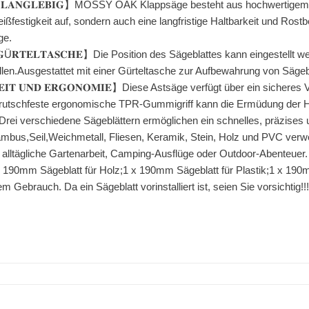
𝐑𝐀 𝐋𝐀𝐍𝐆𝐋𝐄𝐁𝐈𝐆】MOSSY OAK Klappsäge besteht aus hochwertig
ißfestigkeit auf, sondern auch eine langfristige Haltbarkeit und Rost
ge.
𝐃 𝐆Ü𝐑𝐓𝐄𝐋𝐓𝐀𝐒𝐂𝐇𝐄】Die Position des Sägeblattes kann eingestell
len.Ausgestattet mit einer Gürteltasche zur Aufbewahrung von Säg
𝐑𝐇𝐄𝐈𝐓 𝐔𝐍𝐃 𝐄𝐑𝐆𝐎𝐍𝐎𝐌𝐈𝐄】Diese Astsäge verfügt über ein sic
r rutschfeste ergonomische TPR-Gummigriff kann die Ermüdung der H
Ä𝐓】Drei verschiedene Sägeblättern ermöglichen ein schnelles, präzise
mbus,Seil,Weichmetall, Fliesen, Keramik, Stein, Holz und PVC verwe
 alltägliche Gartenarbeit, Camping-Ausflüge oder Outdoor-Abenteuer.
 x 190mm Sägeblatt für Holz;1 x 190mm Sägeblatt für Plastik;1 x 190m
 Gebrauch. Da ein Sägeblatt vorinstalliert ist, seien Sie vorsichtig!!!