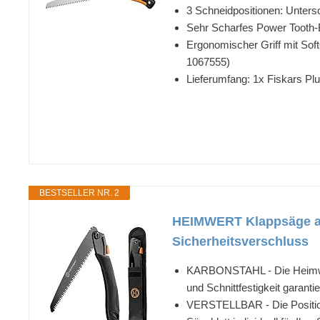
3 Schneidpositionen: Untersc
Sehr Scharfes Power Tooth-B
Ergonomischer Griff mit Soft
1067555)
Lieferumfang: 1x Fiskars Pl
BESTSELLER NR. 2
HEIMWERT Klappsäge aus
Sicherheitsverschluss
KARBONSTAHL - Die Heimwert
und Schnittfestigkeit garanti
VERSTELLBAR - Die Position 