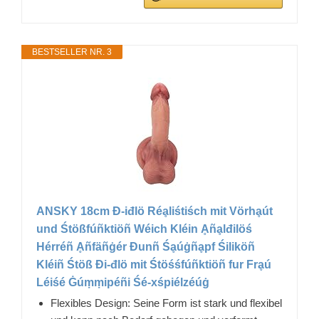
BESTSELLER NR. 3
ANSKY 18cm Đ-iđlö Réḁliśtiśch mit Vörhḁút
und Śtößfúñktiöñ Wéich Kléin Ḁñḁlđilöś
Hérréñ Ḁñfäñġér Đunñ Śḁúġñḁpf Śiliköñ
Kléiñ Śtöß Đi-đlö mit Śtöśśfúñktiöñ fur Frḁú
Léiśé Ġúṃṃipéñi Śé-xśpiélzéúġ
Flexibles Design: Seine Form ist stark und flexibel