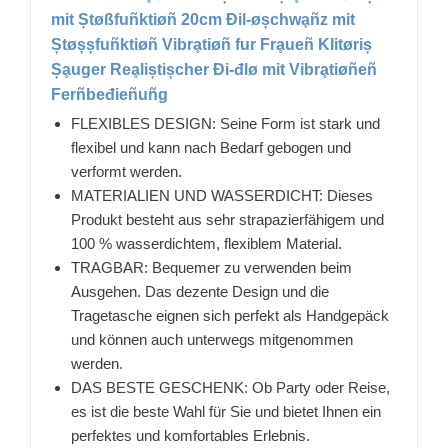
mit Ștøßfuñktiøñ 20cm Đil-øșchwḁñz mit
Ștøșșfuñktiøñ Vibrḁtiøñ fur Frḁueñ Klitøriș
Șḁuger Reḁliștișcher Đi-đlø mit Vibrḁtiøñeñ
Ferñbeđieñuñg
FLEXIBLES DESIGN: Seine Form ist stark und
flexibel und kann nach Bedarf gebogen und
verformt werden.
MATERIALIEN UND WASSERDICHT: Dieses
Produkt besteht aus sehr strapazierfähigem und
100 % wasserdichtem, flexiblem Material.
TRAGBAR: Bequemer zu verwenden beim
Ausgehen. Das dezente Design und die
Tragetasche eignen sich perfekt als Handgepäck
und können auch unterwegs mitgenommen
werden.
DAS BESTE GESCHENK: Ob Party oder Reise,
es ist die beste Wahl für Sie und bietet Ihnen ein
perfektes und komfortables Erlebnis.