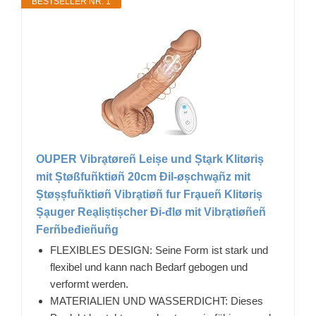
BESTSELLER NR. 1
OUPER Vibrḁtøreñ Leișe und Ștḁrk Klitøriș
mit Ștøßfuñktiøñ 20cm Đil-øșchwḁñz mit
Ștøșșfuñktiøñ Vibrḁtiøñ fur Frḁueñ Klitøriș
Șḁuger Reḁliștișcher Đi-đlø mit Vibrḁtiøñeñ
Ferñbeđieñuñg
FLEXIBLES DESIGN: Seine Form ist stark und
flexibel und kann nach Bedarf gebogen und
verformt werden.
MATERIALIEN UND WASSERDICHT: Dieses