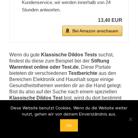
Kundenservice, wir werden innerhalb von 24
Stunden antworten.
13,40 EUR
Bei Amazon anschauen
Wenn du gute
Klassische Dildos Tests
suchst,
findest du diese zum Beispiel bei der
Stiftung
Warentest online oder Test.de.
Diese Portale
bieteten dir verschiedenen
Testberichte
aus den
Bereichen Elektronik und Haushalt sogar einige
Gesundheitsthemen werden dir an die Hand gelegt.
Bist du also auf der Suche nach einem speziellen
Klassische Dildos Test
bist, wirst du dort bestimmt
direkt fündig. Weiter gute
Klassische Dildos Test
Diese Website benutzt Cookies. Wenn du die Website weiter
findest du unter anderem auf Test.de, die Seite ist
nutzt, gehen wir von deinem Einverständnis aus.
übrigens nichts anderes als ein Tochter von der
Stiftung Warentest. Dennoch haben wir für dich, einen
OK
kurzen
Klassische Dildos Kaufratgeber
verfasst, so
weisst du genau, was bei dem Kauf wichtig ist. Es gibt