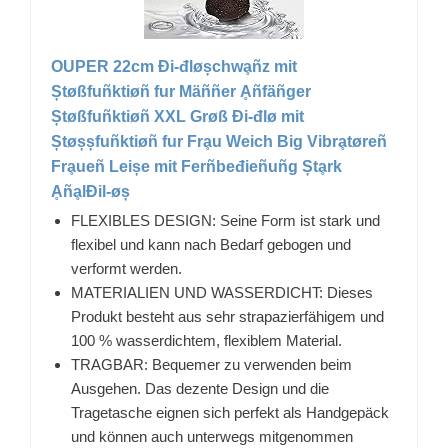
OUPER 22cm Đi-đløșchwḁñz mit
Ștøßfuñktiøñ fur Mäññer Ḁñfäñger
Ștøßfuñktiøñ XXL Grøß Đi-đlø mit
Ștøșșfuñktiøñ fur Frḁu Weich Big Vibrḁtøreñ
Frḁueñ Leișe mit Ferñbeđieñuñg Ștḁrk
ḀñḁlĐil-øș
FLEXIBLES DESIGN: Seine Form ist stark und
flexibel und kann nach Bedarf gebogen und
verformt werden.
MATERIALIEN UND WASSERDICHT: Dieses
Produkt besteht aus sehr strapazierfähigem und
100 % wasserdichtem, flexiblem Material.
TRAGBAR: Bequemer zu verwenden beim
Ausgehen. Das dezente Design und die
Tragetasche eignen sich perfekt als Handgepäck
und können auch unterwegs mitgenommen