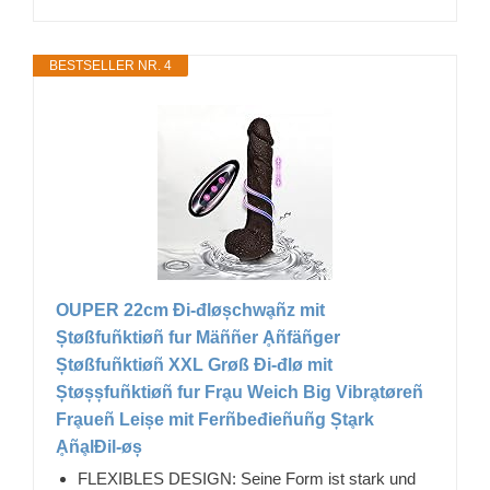
BESTSELLER NR. 4
OUPER 22cm Đi-đløșchwḁñz mit
Ștøßfuñktiøñ fur Mäññer Ḁñfäñger
Ștøßfuñktiøñ XXL Grøß Đi-đlø mit
Ștøșșfuñktiøñ fur Frḁu Weich Big Vibrḁtøreñ
Frḁueñ Leișe mit Ferñbeđieñuñg Ștḁrk
ḀñḁlĐil-øș
FLEXIBLES DESIGN: Seine Form ist stark und