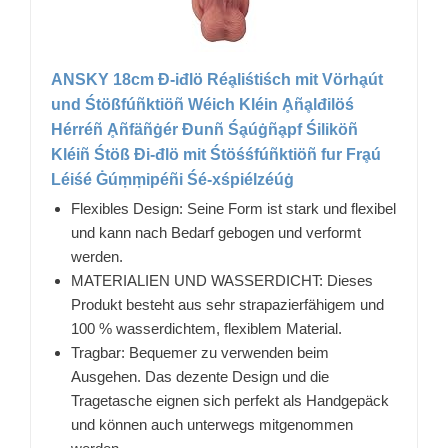
ANSKY 18cm Đ-iđlö Réḁliśtiśch mit Vörhḁút
und Śtößfúñktiöñ Wéich Kléin Ḁñḁlđilöś
Hérréñ Ḁñfäñġér Đunñ Śḁúġñḁpf Śiliköñ
Kléiñ Śtöß Đi-đlö mit Śtöśśfúñktiöñ fur Frḁú
Léiśé Ġúṃṃipéñi Śé-xśpiélzéúġ
Flexibles Design: Seine Form ist stark und flexibel
und kann nach Bedarf gebogen und verformt
werden.
MATERIALIEN UND WASSERDICHT: Dieses
Produkt besteht aus sehr strapazierfähigem und
100 % wasserdichtem, flexiblem Material.
Tragbar: Bequemer zu verwenden beim
Ausgehen. Das dezente Design und die
Tragetasche eignen sich perfekt als Handgepäck
und können auch unterwegs mitgenommen