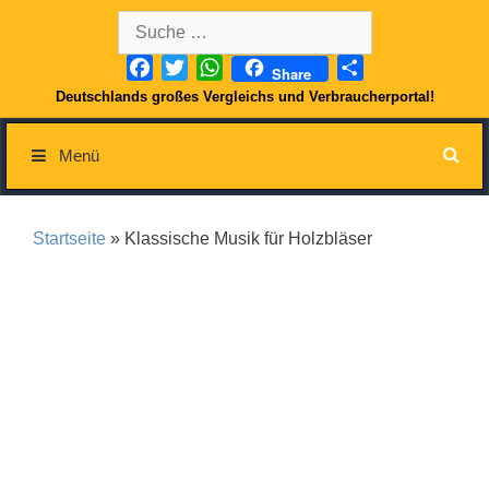
Springe
Suche
zum
nach:
Inhalt
Facebook
Twitter
WhatsApp
Teilen
Share
Deutschlands großes Vergleichs und Verbraucherportal!
Menü
Startseite
» Klassische Musik für Holzbläser