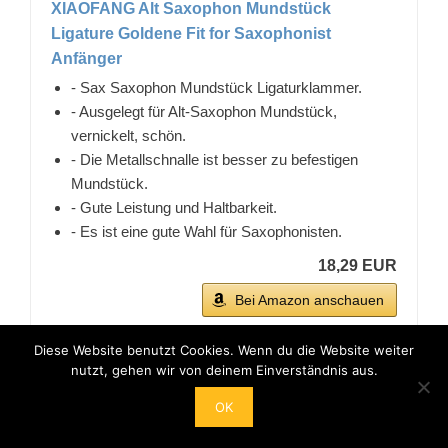
XIAOFANG Alt Saxophon Mundstück
Ligature Goldene Fit for Saxophonist
Anfänger
- Sax Saxophon Mundstück Ligaturklammer.
- Ausgelegt für Alt-Saxophon Mundstück,
vernickelt, schön.
- Die Metallschnalle ist besser zu befestigen
Mundstück.
- Gute Leistung und Haltbarkeit.
- Es ist eine gute Wahl für Saxophonisten.
18,29 EUR
Bei Amazon anschauen
Diese Website benutzt Cookies. Wenn du die Website weiter
nutzt, gehen wir von deinem Einverständnis aus.
Klassische Musik für Holzbläser
kaufen – Die wichtigsten
OK
Kaufkriterien auf einem Blick