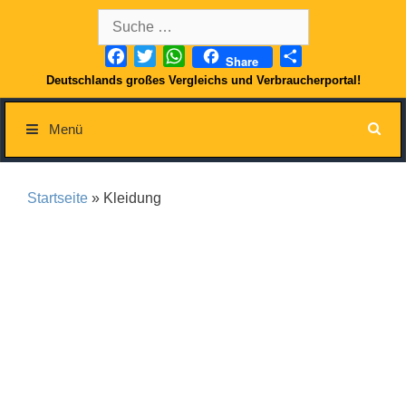
Springe
Suche
zum
nach:
Inhalt
Facebook
Twitter
WhatsApp
Teilen
Share
Deutschlands großes Vergleichs und Verbraucherportal!
Menü
Startseite
» Kleidung