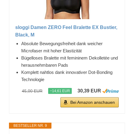
sloggi Damen ZERO Feel Bralette EX Bustier,
Black, M
Absolute Bewegungsfreiheit dank weicher
Microfaser mit hoher Elastizität
Bügelloses Bralette mit femininem Dekolletée und
herausnehmbaren Pads
Komplett nahtlos dank innovativer Dot-Bonding
Technologie
30,39 EUR
45,00 EUR
−14,61 EUR
Bei Amazon anschauen
BESTSELLER NR. 9