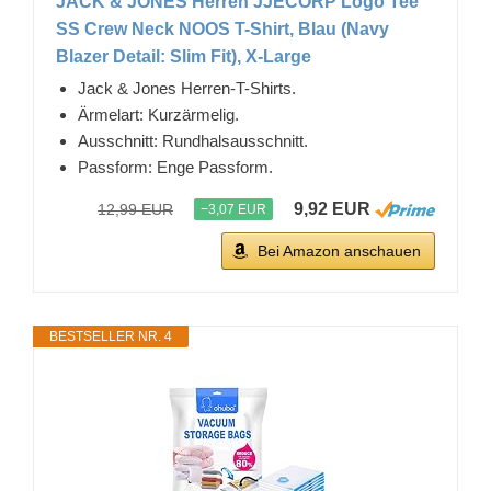
JACK & JONES Herren JJECORP Logo Tee
SS Crew Neck NOOS T-Shirt, Blau (Navy
Blazer Detail: Slim Fit), X-Large
Jack & Jones Herren-T-Shirts.
Ärmelart: Kurzärmelig.
Ausschnitt: Rundhalsausschnitt.
Passform: Enge Passform.
9,92 EUR
12,99 EUR
−3,07 EUR
Bei Amazon anschauen
BESTSELLER NR. 4