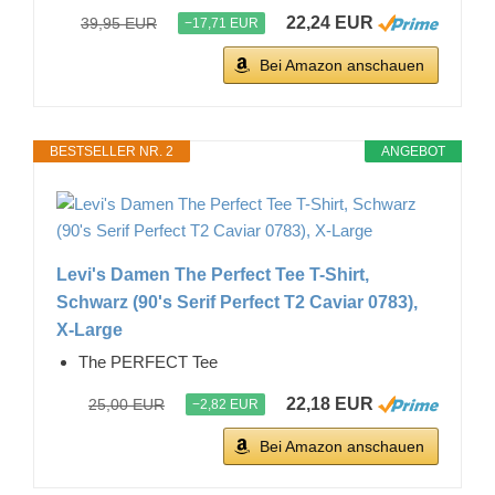
22,24 EUR
39,95 EUR
−17,71 EUR
Bei Amazon anschauen
BESTSELLER NR. 2
ANGEBOT
Levi's Damen The Perfect Tee T-Shirt,
Schwarz (90's Serif Perfect T2 Caviar 0783),
X-Large
The PERFECT Tee
22,18 EUR
25,00 EUR
−2,82 EUR
Bei Amazon anschauen