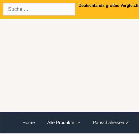
Springe
Suche
Deutschlands großes Vergleich
zum
nach:
Inhalt
Home
Alle Produkte
Pauschalreisen ✓