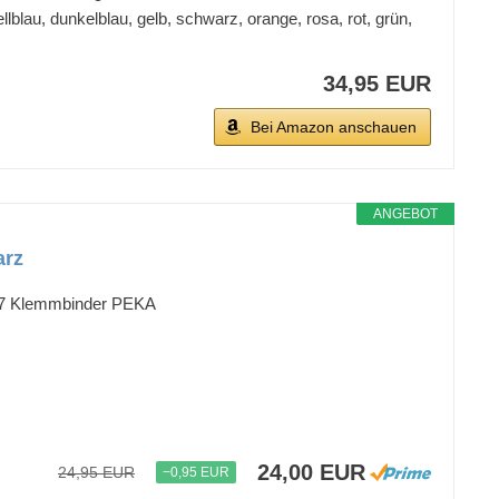
llblau, dunkelblau, gelb, schwarz, orange, rosa, rot, grün,
34,95 EUR
Bei Amazon anschauen
ANGEBOT
arz
917 Klemmbinder PEKA
24,00 EUR
24,95 EUR
−0,95 EUR