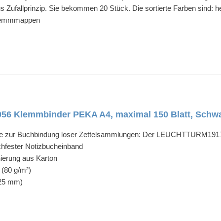
aus Zufallprinzip. Sie bekommen 20 Stück. Die sortierte Farben sind: he
0 Klemmmappen
 Klemmbinder PEKA A4, maximal 150 Blatt, Schw
ative zur Buchbindung loser Zettelsammlungen: Der LEUCHTTURM1
chfester Notizbucheinband
ierung aus Karton
 (80 g/m²)
 25 mm)