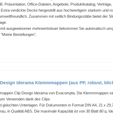
. Präsentation, Office-Dateien, Angebote, Produktkatalog, Verträge
] Extra verdickte Decke hergestellt aus hochwertigem starkem und 
v, umweltfreundlich. Zusammen mit seitlich Bindungsstäbe bietet der 
lage.
 mit ausgewiesener mehrwertsteuer bekommen Sie automatisch umg
t "Meine Bestellungen".
esign Iderama Klemmmappen (aus PP, robust, blickdi
mappen Clip Design Iderama von Exacompta. Die Klemmmappen sind 
 zum Verwenden dank des Clips
und gelochten Unterlagen. Für Dokumenten in Format DIN A4, 21 x 29
grau, in Qualität ABS. Die maximale Kapazität ist von 30 Blatt 80 g. Ide