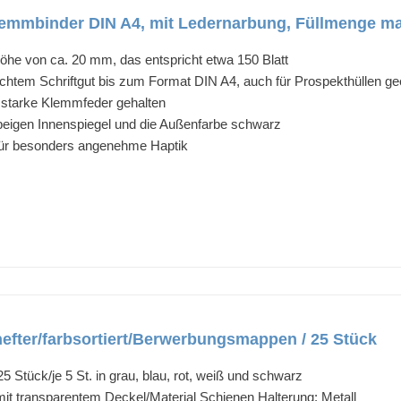
mmbinder DIN A4, mit Ledernarbung, Füllmenge max.
he von ca. 20 mm, das entspricht etwa 150 Blatt
chtem Schriftgut bis zum Format DIN A4, auch für Prospekthüllen ge
e starke Klemmfeder gehalten
beigen Innenspiegel und die Außenfarbe schwarz
für besonders angenehme Haptik
ter/farbsortiert/Berwerbungsmappen / 25 Stück
 Stück/je 5 St. in grau, blau, rot, weiß und schwarz
f mit transparentem Deckel/Material Schienen Halterung: Metall