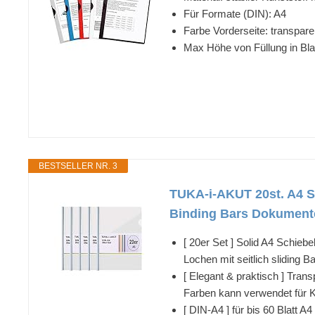
Für Formate (DIN): A4
Farbe Vorderseite: transpare
Max Höhe von Füllung in Bla
BESTSELLER NR. 3
TUKA-i-AKUT 20st. A4 S
Binding Bars Dokumente 
[ 20er Set ] Solid A4 Schie
Lochen mit seitlich sliding 
[ Elegant & praktisch ] Tra
Farben kann verwendet für K
[ DIN-A4 ] für bis 60 Blatt