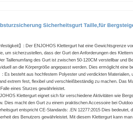
sturzsicherung Sicherheitsgurt Taille,für Bergstei
chfestigkeit】: Der ENJOHOS Klettergurt hat eine Gewichtsgrenze vo
e, um sicherzustellen, dass der Gurt den Anforderungen des Klettern
Der Taillenumfang des Gurt ist zwischen 50-120CM verstellbar und 
ividuell an die Körpergröße angepasst werden. Dies ermöglicht ein
】: Es besteht aus hochfestem Polyester und verdickten Materialien,
nd extrem fest, flexibel und verschleißbeständig zu machen. Das Mate
Falle eines Sturzes gewährleistet.
JOHOS Klettergurt eignet sich für verschiedene Aktivitäten wie Bergste
w. Dies macht den Gurt zu einem praktischen Accessoire bei Outdoor-
erheitsgurt entspricht CE-Standards: .EN 12277:2015 Dies bedeutet, 
herheit des Benutzers gewährleistet. Mit diesem Klettergurt kann man