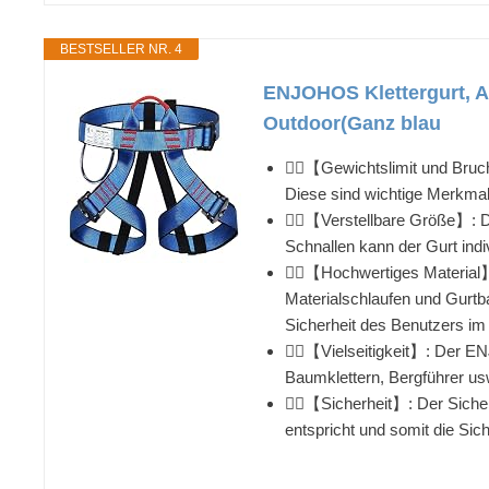
BESTSELLER NR. 4
ENJOHOS Klettergurt, Ab
Outdoor(Ganz blau
🧗‍♂️【Gewichtslimit und Bru
Diese sind wichtige Merkmal
🧗‍♂️【Verstellbare Größe】: 
Schnallen kann der Gurt ind
🧗‍♂️【Hochwertiges Material
Materialschlaufen und Gurtba
Sicherheit des Benutzers im 
🧗‍♂️【Vielseitigkeit】: Der EN
Baumklettern, Bergführer us
🧗‍♂️【Sicherheit】: Der Sich
entspricht und somit die Sic