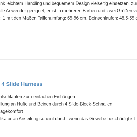
ank leichtem Handling und bequemem Design vielseitig einsetzen, zum
r alle Anwender geeignet, er ist in mehreren Farben und zwei Größen 
ße: 1 mit den Maßen Taillenumfang: 65-96 cm, Beinschlaufen: 48,5-59
 4 Slide Harness
ialschlaufen zum einfachen Einhängen
llung an Hüfte und Beinen durch 4 Slide-Block-Schnallen
ragekomfort
dikator an Anseilring scheint durch, wenn das Gewebe beschädigt ist