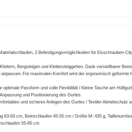
aterialschlaufen, 2 Befestigungsmöglichkeiten für Eisschrauben-Clip
Klettern, Bergsteigen und Klettersteiggehen. Dank verstellbarer Bein
el anpassen. Für maximalen Komfort wird der ergonomisch geformte 
ür optimale Passform und volle Flexibilität / Kleine Tasche am Hüftg
e Anpassung und Positionierung des Gurtes
omfortables und sicheres Anlegen des Gurtes / Textiler Abriebschu
ng 63-83 cm, Beinschlaufen 45-55 cm / Größe M: 435 g, Taillenumfan
inschlaufen 55-65 cm