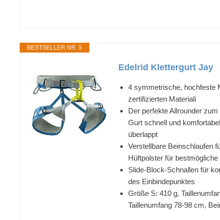
BESTSELLER NR. 5
Edelrid Klettergurt Jay
4 symmetrische, hochfeste M
zertifizierten Materiali
Der perfekte Allrounder zum 
Gurt schnell und komfortab
überlappt
Verstellbare Beinschlaufen f
Hüftpolster für bestmöglich
Slide-Block-Schnallen für k
des Einbindepunktes
Größe S: 410 g, Taillenumfa
Taillenumfang 78-98 cm, Be