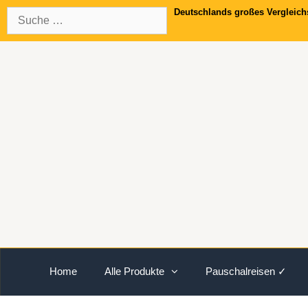
Springe
Suche
Deutschlands großes Vergleich
zum
nach:
Inhalt
Home
Alle Produkte
Pauschalreisen ✓