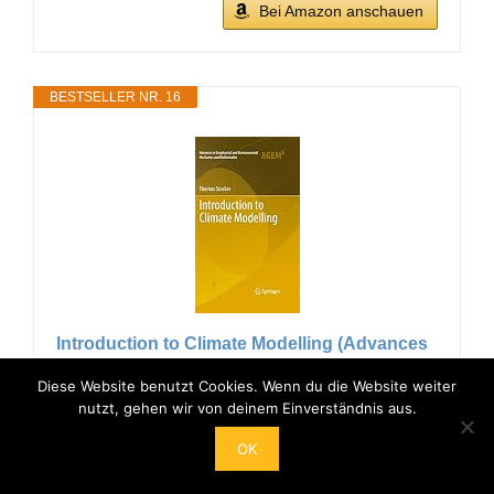
Bei Amazon anschauen
BESTSELLER NR. 16
Introduction to Climate Modelling (Advances
in Geophysical and Environmental
Diese Website benutzt Cookies. Wenn du die Website weiter
Mechanics and Mathematics Book 2) (English
nutzt, gehen wir von deinem Einverständnis aus.
Edition)
OK
Stocker, Thomas (Autor)