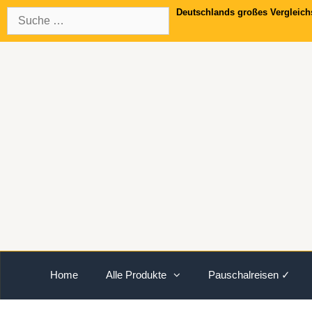
Springe
Suche
Deutschlands großes Vergleich
zum
nach:
Inhalt
Home
Alle Produkte
Pauschalreisen ✓