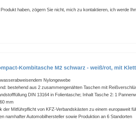
rodukt haben, zögern Sie nicht, mich zu kontaktieren, ich werde Ih
act-Kombitasche M2 schwarz - weiß/rot, mit Klett,
s wasserabweisendem Nylongewebe
rend: bestehend aus 2 zusammengenähten Taschen mit Reißverschl
andstofffüllung DIN 13164 in Folientasche; Inhalt Tasche 2: 1 Panne
 160 mm
der Mitführpflicht von KFZ-Verbandskästen zu einem europaweit füh
ten namhafter Automobilhersteller sowie Produktion an 6 Standorten