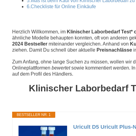
5.Was ist beim Kauf von Klinischer Laborbedarf z
6.Checkliste für Online Einkäufe
Herzlich Willkommen, im
Klinischer Laborbedarf Test* o
ähnliche Modelle behaupten konnten, oft von anderen geka
2024 Bestseller
miteinander vergleichen. Anhand von
Ku
ziehen. Damit Du schnell über aktuelle
Preisnachlässe
i
Zum Anfang, ohne lange Suchen zu müssen, wollen wir die
Onlineplattformen
bewertet
sowie kommentiert werden. In 
auf dem Profil des Händlers.
Klinischer Laborbedarf T
BESTSELLER NR. 1
Uricult D5 Uricult Plu