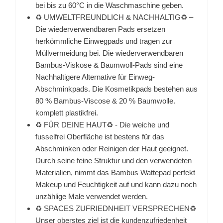
bei bis zu 60°C in die Waschmaschine geben.
♻️ UMWELTFREUNDLICH & NACHHALTIG♻️ –
Die wiederverwendbaren Pads ersetzen
herkömmliche Einwegpads und tragen zur
Müllvermeidung bei. Die wiederverwendbaren
Bambus-Viskose & Baumwoll-Pads sind eine
Nachhaltigere Alternative für Einweg-
Abschminkpads. Die Kosmetikpads bestehen aus
80 % Bambus-Viscose & 20 % Baumwolle.
komplett plastikfrei.
♻️ FÜR DEINE HAUT♻️ - Die weiche und
fusselfrei Oberfläche ist bestens für das
Abschminken oder Reinigen der Haut geeignet.
Durch seine feine Struktur und den verwendeten
Materialien, nimmt das Bambus Wattepad perfekt
Makeup und Feuchtigkeit auf und kann dazu noch
unzählige Male verwendet werden.
♻️ SPACES ZUFRIEDNHEIT VERSPRECHEN♻️
Unser oberstes ziel ist die kundenzufriedenheit