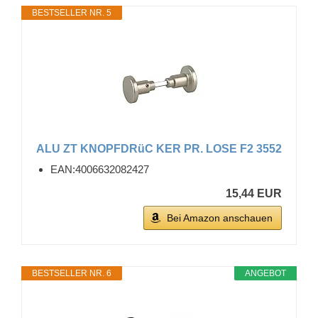
BESTSELLER NR. 5
ALU ZT KNOPFDRüC KER PR. LOSE F2 3552
EAN:4006632082427
15,44 EUR
Bei Amazon anschauen
BESTSELLER NR. 6
ANGEBOT