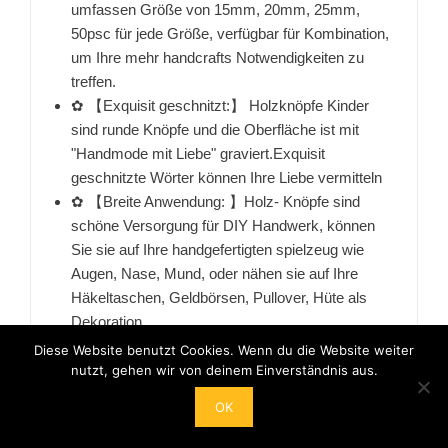
umfassen Größe von 15mm, 20mm, 25mm,
50psc für jede Größe, verfügbar für Kombination,
um Ihre mehr handcrafts Notwendigkeiten zu
treffen.
✿ 【Exquisit geschnitzt:】 Holzknöpfe Kinder
sind runde Knöpfe und die Oberfläche ist mit
"Handmode mit Liebe" graviert.Exquisit
geschnitzte Wörter können Ihre Liebe vermitteln
✿ 【Breite Anwendung: 】Holz- Knöpfe sind
schöne Versorgung für DIY Handwerk, können
Sie sie auf Ihre handgefertigten spielzeug wie
Augen, Nase, Mund, oder nähen sie auf Ihre
Häkeltaschen, Geldbörsen, Pullover, Hüte als
Dekoration.
Diese Website benutzt Cookies. Wenn du die Website weiter
7,99 EUR
nutzt, gehen wir von deinem Einverständnis aus.
Bei Amazon anschauen
OK