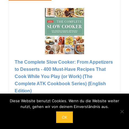
The Complete Slow Cooker: From Appetizers
to Desserts - 400 Must-Have Recipes That
Cook While You Play (or Work) (The
Complete ATK Cookbook Series) (English
Edition)
18,75 EUR
Diese Website benutzt Cookies. Wenn du die Website weiter
nutzt, gehen wir von deinem Einverständnis aus.
Bei Amazon anschauen
OK