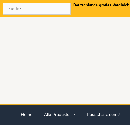
Springe
Suche
Deutschlands großes Vergleich
zum
nach:
Inhalt
Home
Alle Produkte
Pauschalreisen ✓