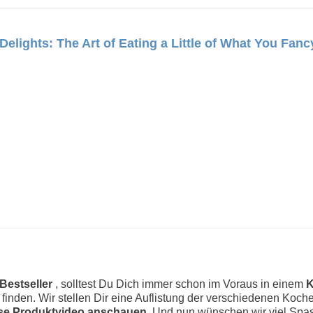
elights: The Art of Eating a Little of What You Fanc
Bestseller
, solltest Du Dich immer schon im Voraus in einem
K
zu finden. Wir stellen Dir eine Auflistung der verschiedenen Koc
se Produktvideo anschauen.
Und nun wünschen wir viel Spas