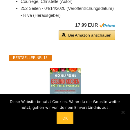
Courrège, Christelle (Autor)
252 Seiten - 04/14/2020 (Veröffentlichungsdatum)
- Riva (Herausgeber)
17,99 EUR
Bei Amazon anschauen
BESTSELLER NR. 13
Diese Website benutzt Cookies. Wenn du die Website weiter
nutzt, gehen wir von deinem Einverständnis aus.
OK
Gesund kochen für die Familie: 111
verlockende Familienrezepte, die allen