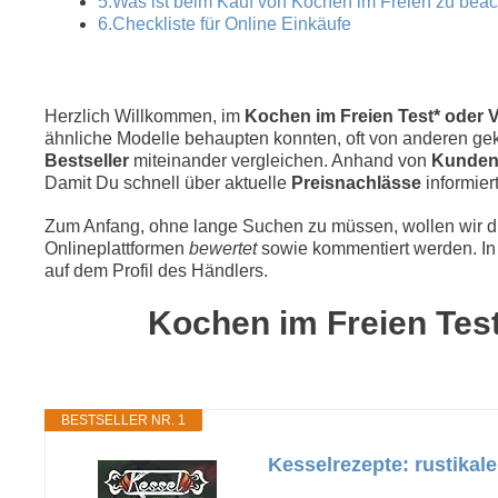
5.Was ist beim Kauf von Kochen im Freien zu bea
6.Checkliste für Online Einkäufe
Herzlich Willkommen, im
Kochen im Freien Test* oder V
ähnliche Modelle behaupten konnten, oft von anderen geka
Bestseller
miteinander vergleichen. Anhand von
Kunden
Damit Du schnell über aktuelle
Preisnachlässe
informiert
Zum Anfang, ohne lange Suchen zu müssen, wollen wir die
Onlineplattformen
bewertet
sowie kommentiert werden. In 
auf dem Profil des Händlers.
Kochen im Freien Test
BESTSELLER NR. 1
Kesselrezepte: rustikal