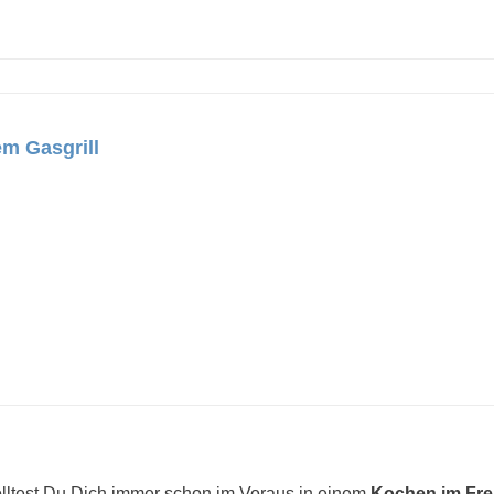
m Gasgrill
olltest Du Dich immer schon im Voraus in einem
Kochen im Fre