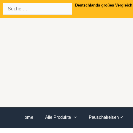
Springe
Suche
Deutschlands großes Vergleich
zum
nach:
Inhalt
Home
Alle Produkte
Pauschalreisen ✓