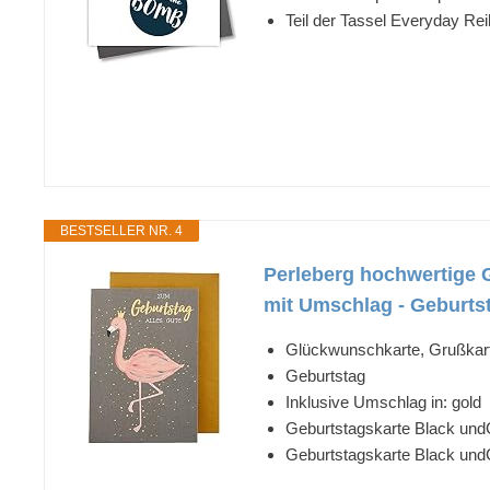
Teil der Tassel Everyday Re
BESTSELLER NR. 4
Perleberg hochwertige G
mit Umschlag - Geburtst
Glückwunschkarte, Grußkart
Geburtstag
Inklusive Umschlag in: gold
Geburtstagskarte Black undG
Geburtstagskarte Black undG