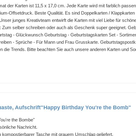
der Karten ist 11,5 x 17,0 cm. Jede Karte wird mit farblich passend
um-Offsetdruck. Beste Qualität. Es sind Doppelkarten / Klappkarten 
r junges Kreativteam entwirft die Karten mit viel Liebe für schön
um selber schreiben oder auch als Geschenk super geeignet. Gebu
rtstag - Glückwunsch Geburtstag - Geburtstagskarten Set - Sortime
reiben - Sprüche - Für Mann und Frau Grusskarte. Geburtstagspostk
hen die Trends. Bitte beachten Sie auch unsere anderen Karten und So
aste, Aufschrift"Happy Birthday You're the Bomb"
 You're the Bombe"
rsönliche Nachricht.
in kompostierbarer Tasche mit grauem Umschlag geliefert.