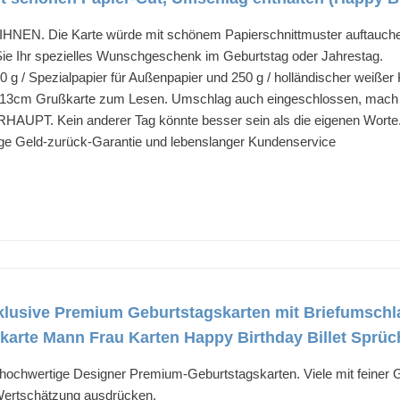
. Die Karte würde mit schönem Papierschnittmuster auftauchen, di
ie Ihr spezielles Wunschgeschenk im Geburtstag oder Jahrestag.
/ Spezialpapier für Außenpapier und 250 g / holländischer weißer K
Grußkarte zum Lesen. Umschlag auch eingeschlossen, mach dich 
. Kein anderer Tag könnte besser sein als die eigenen Worte. Ze
e Geld-zurück-Garantie und lebenslanger Kundenservice
exklusive Premium Geburtstagskarten mit Briefumsch
karte Mann Frau Karten Happy Birthday Billet Sprüc
hwertige Designer Premium-Geburtstagskarten. Viele mit feiner 
 Wertschätzung ausdrücken.