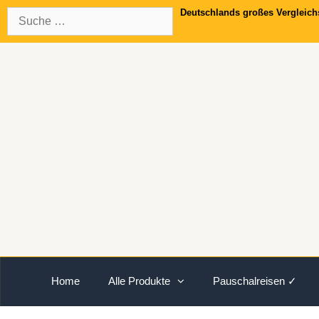
Springe
Suche
Deutschlands großes Vergleich
zum
nach:
Inhalt
Home
Alle Produkte
Pauschalreisen ✓