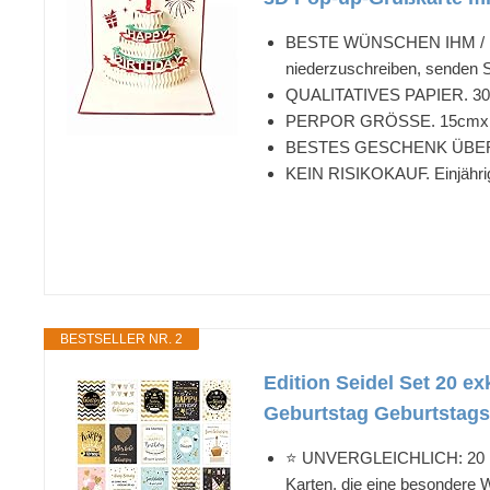
BESTE WÜNSCHEN IHM / IHNEN
niederzuschreiben, senden S
QUALITATIVES PAPIER. 300 g 
PERPOR GRÖSSE. 15cmx13cm 
BESTES GESCHENK ÜBERHAUPT
KEIN RISIKOKAUF. Einjährig
BESTSELLER NR. 2
Edition Seidel Set 20 
Geburtstag Geburtstags
⭐️ UNVERGLEICHLICH: 20 hoc
Karten, die eine besondere