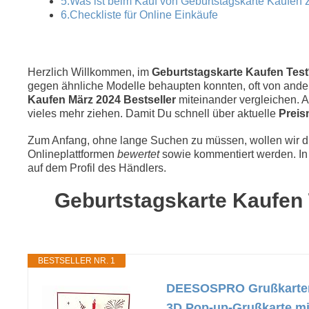
5.Was ist beim Kauf von Geburtstagskarte Kaufen 
6.Checkliste für Online Einkäufe
Herzlich Willkommen, im
Geburtstagskarte Kaufen Test*
gegen ähnliche Modelle behaupten konnten, oft von andere
Kaufen März 2024 Bestseller
miteinander vergleichen.
vieles mehr ziehen. Damit Du schnell über aktuelle
Preis
Zum Anfang, ohne lange Suchen zu müssen, wollen wir die
Onlineplattformen
bewertet
sowie kommentiert werden. In 
auf dem Profil des Händlers.
Geburtstagskarte Kaufen T
BESTSELLER NR. 1
DEESOSPRO Grußkarten G
3D Pop-up-Grußkarte mi