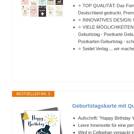
⭐️ TOP QUALITÄT: Das Format 
Deutschland gedruckt. Premi
⭐️ INNOVATIVES DESIGN: Unse
⭐️ VIELE MÖGLICHKEITEN: Z
Geburtstag - Postkarte Gebu
Postkarten Geburtstag - sch
⭐️ Seidel Verlag ... wir mac
BESTSELLER NR. 3
Geburtstagskarte mit Qu
Aufschrift: "Happy Birthday
Leere Innenseite für eine pe
Wird in Cellophan verpackt 