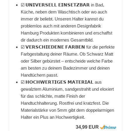
☑️ 𝗨𝗡𝗜𝗩𝗘𝗥𝗦𝗘𝗟𝗟 𝗘𝗜𝗡𝗦𝗘𝗧𝗭𝗕𝗔𝗥 in Bad,
Küche, neben dem Waschtisch oder wo auch
immer dir beliebt. Unseren Halter kannst du
problemlos auch mit anderen Designfabrik
Hamburg Produkten kombinieren und erschaffst
dir dadurch ein modernes Gesamtbild.
☑️ 𝗩𝗘𝗥𝗦𝗖𝗛𝗜𝗘𝗗𝗘𝗡𝗘 𝗙𝗔𝗥𝗕𝗘𝗡 für die perfekte
Farbgestaltung deiner Räume. Ob Schwarz Matt
oder Silber gebürstet – entscheide welche Farbe
am besten zu deinem Badezimmer und deinen
Handtüchern passt.
☑️ 𝗛𝗢𝗖𝗛𝗪𝗘𝗥𝗧𝗜𝗚𝗘𝗦 𝗠𝗔𝗧𝗘𝗥𝗜𝗔𝗟 aus
gewalztem Aluminium, sandgestrahlt und eloxiert
für das schlichte, matte Finish der
Handtuchhalterung. Rostfrei und kratzfest. Die
Materialstärke von 5mm gibt dem doppelarmigen
Halter ein Plus an Hochwertigkeit.
34,99 EUR