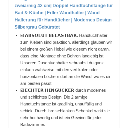
zweiarmig 42 cm| Doppel Handtuchstange für
Bad & Küche | Edler Wandhalter | Wand
Halterung für Handtücher | Modernes Design
Silbergrau Gebürstet
☑️ 𝗔𝗕𝗦𝗢𝗟𝗨𝗧 𝗕𝗘𝗟𝗔𝗦𝗧𝗕𝗔𝗥. Handtuchhalter
zum Kleben sind praktisch, allerdings glauben wir
bei einem großen Hebel wie diesem nicht daran,
dass eine Montage ohne Bohren langlebig ist.
Unseren Duschtuchhalter schraubst du ganz
einfach wahlweise mit den vertikalen oder
horizontalen Löchern dort an die Wand, wo es dir
am besten passt.
☑️ 𝗘𝗖𝗛𝗧𝗘𝗥 𝗛𝗜𝗡𝗚𝗨𝗖𝗞𝗘𝗥 durch modernes
und schlichtes Design. Die 2 armige
Handtuchstange ist gradlinig, unauffällig und
schick. Durch ihre schlanken Schenkel wirkt sie
sehr hochwertig und ist ein Gewinn für jedes
Badezimmer.