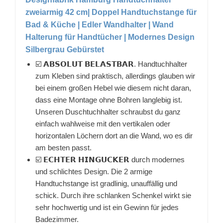
zweiarmig 42 cm| Doppel Handtuchstange für
Bad & Küche | Edler Wandhalter | Wand
Halterung für Handtücher | Modernes Design
Silbergrau Gebürstet
☑️ 𝗔𝗕𝗦𝗢𝗟𝗨𝗧 𝗕𝗘𝗟𝗔𝗦𝗧𝗕𝗔𝗥. Handtuchhalter
zum Kleben sind praktisch, allerdings glauben wir
bei einem großen Hebel wie diesem nicht daran,
dass eine Montage ohne Bohren langlebig ist.
Unseren Duschtuchhalter schraubst du ganz
einfach wahlweise mit den vertikalen oder
horizontalen Löchern dort an die Wand, wo es dir
am besten passt.
☑️ 𝗘𝗖𝗛𝗧𝗘𝗥 𝗛𝗜𝗡𝗚𝗨𝗖𝗞𝗘𝗥 durch modernes
und schlichtes Design. Die 2 armige
Handtuchstange ist gradlinig, unauffällig und
schick. Durch ihre schlanken Schenkel wirkt sie
sehr hochwertig und ist ein Gewinn für jedes
Badezimmer.