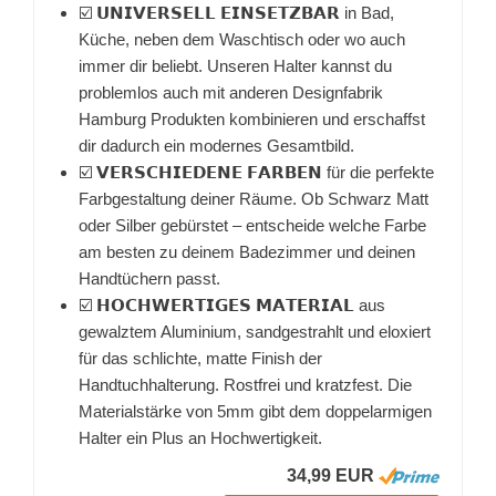
☑️ 𝗨𝗡𝗜𝗩𝗘𝗥𝗦𝗘𝗟𝗟 𝗘𝗜𝗡𝗦𝗘𝗧𝗭𝗕𝗔𝗥 in Bad,
Küche, neben dem Waschtisch oder wo auch
immer dir beliebt. Unseren Halter kannst du
problemlos auch mit anderen Designfabrik
Hamburg Produkten kombinieren und erschaffst
dir dadurch ein modernes Gesamtbild.
☑️ 𝗩𝗘𝗥𝗦𝗖𝗛𝗜𝗘𝗗𝗘𝗡𝗘 𝗙𝗔𝗥𝗕𝗘𝗡 für die perfekte
Farbgestaltung deiner Räume. Ob Schwarz Matt
oder Silber gebürstet – entscheide welche Farbe
am besten zu deinem Badezimmer und deinen
Handtüchern passt.
☑️ 𝗛𝗢𝗖𝗛𝗪𝗘𝗥𝗧𝗜𝗚𝗘𝗦 𝗠𝗔𝗧𝗘𝗥𝗜𝗔𝗟 aus
gewalztem Aluminium, sandgestrahlt und eloxiert
für das schlichte, matte Finish der
Handtuchhalterung. Rostfrei und kratzfest. Die
Materialstärke von 5mm gibt dem doppelarmigen
Halter ein Plus an Hochwertigkeit.
34,99 EUR