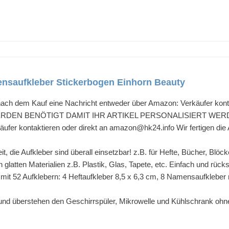
nsaufkleber Stickerbogen Einhorn Beauty
 nach dem Kauf eine Nachricht entweder über Amazon: Verkäufer kont
N BENÖTIGT DAMIT IHR ARTIKEL PERSONALISIERT WERDEN KAN
fer kontaktieren oder direkt an amazon@hk24.info Wir fertigen die
it, die Aufkleber sind überall einsetzbar! z.B. für Hefte, Bücher, Blö
en glatten Materialien z.B. Plastik, Glas, Tapete, etc. Einfach und rüc
mit 52 Aufklebern: 4 Heftaufkleber 8,5 x 6,3 cm, 8 Namensaufkleber r
 und überstehen den Geschirrspüler, Mikrowelle und Kühlschrank oh