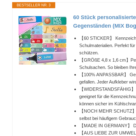
BESTSELLER NR. 3
60 Stück personalisier
Gegenständen (MIX Bog
【60 STICKER】 Kennzeichne mi
Schulmaterialien. Perfekt f
schützen.
【GRÖßE 4,8 x 1,6 cm】Perfekt
Schulsachen. So bleiben Ihre
【100% ANPASSBAR】 Gestalte e
gefallen. Jeder Aufkleber w
【WIDERSTANDSFÄHIG】 Unsere 
geeignet für die Kennzeichn
können sicher im Kühlschra
【NOCH MEHR SCHUTZ】 Für max
selbst bei häufigem Gebrauch
【MADE IN GERMANY】 Die Aufk
【AUS LIEBE ZUR UMWELT】Unse