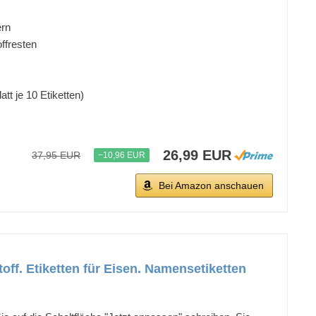
ern
ffresten
t je 10 Etiketten)
26,99 EUR
37,95 EUR
−10,96 EUR
Bei Amazon anschauen
ff. Etiketten für Eisen. Namensetiketten