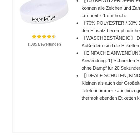
【100 BENUTZERDEFINIERTE NA
können alle Zeichen und Zah
cm breit x 1 cm hoch.
【70% POLYESTER / 30% BAUMW
den Einsatz bei empfindliche
【WASCHBESTÄNDIG】 Dank ein
1.085 Bewertungen
Außerdem sind die Etiketten
【EINFACHE ANWENDUNG MIT 
Anwendung: 1) Schneiden Sie
ohne Dampf für 20 Sekunden.
【IDEALE SCHULEN, KINDERG
Kleinen als auch der Großelt
Telefonnummer kann hinzugef
thermoklebenden Etiketten k