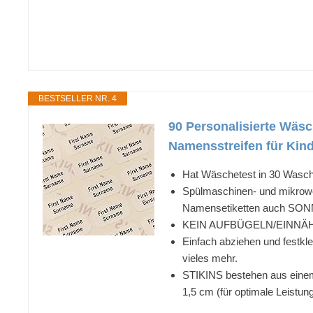
BESTSELLER NR. 4
90 Personalisierte Wäsc
Namensstreifen für Kin
Hat Wäschetest in 30 Wasc
Spülmaschinen- und mikrowel
Namensetiketten auch 
KEIN AUFBÜGELN/EINNÄ
Einfach abziehen und festkl
vieles mehr.
STIKINS bestehen aus einem 
1,5 cm (für optimale Leistun