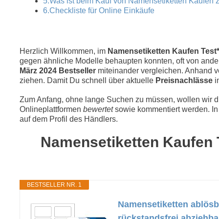
5.Was ist beim Kauf von Namensetiketten Kaufen 
6.Checkliste für Online Einkäufe
Herzlich Willkommen, im
Namensetiketten Kaufen Test* 
gegen ähnliche Modelle behaupten konnten, oft von andere
März 2024 Bestseller
miteinander vergleichen. Anhand 
ziehen. Damit Du schnell über aktuelle
Preisnachlässe
i
Zum Anfang, ohne lange Suchen zu müssen, wollen wir die
Onlineplattformen
bewertet
sowie kommentiert werden. In 
auf dem Profil des Händlers.
Namensetiketten Kaufen T
BESTSELLER NR. 1
Namensetiketten ablösba
rückstandsfrei abziehb