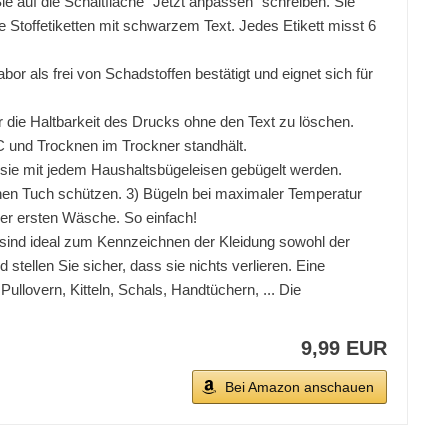
uf die Schaltfläche "Jetzt anpassen" schreiben. Sie
Stoffetiketten mit schwarzem Text. Jedes Etikett misst 6
s frei von Schadstoffen bestätigt und eignet sich für
e Haltbarkeit des Drucks ohne den Text zu löschen.
C und Trocknen im Trockner standhält.
it jedem Haushaltsbügeleisen gebügelt werden.
inen Tuch schützen. 3) Bügeln bei maximaler Temperatur
er ersten Wäsche. So einfach!
ideal zum Kennzeichnen der Kleidung sowohl der
tellen Sie sicher, dass sie nichts verlieren. Eine
lovern, Kitteln, Schals, Handtüchern, ... Die
9,99 EUR
Bei Amazon anschauen