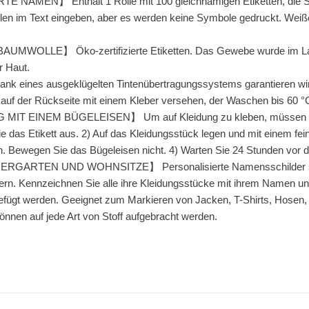
MEN】 Enthält 1 Rolle mit 100 gleichnamigen Etiketten, die Sie a
len im Text eingeben, aber es werden keine Symbole gedruckt. Weiße 
OLLE】 Öko-zertifizierte Etiketten. Das Gewebe wurde im Labor al
r Haut.
es ausgeklügelten Tintenübertragungssystems garantieren wir di
 auf der Rückseite mit einem Kleber versehen, der Waschen bis 60 °
EINEM BÜGELEISEN】 Um auf Kleidung zu kleben, müssen sie m
 das Etikett aus. 2) Auf das Kleidungsstück legen und mit einem fe
 Bewegen Sie das Bügeleisen nicht. 4) Warten Sie 24 Stunden vor d
ARTEN UND WOHNSITZE】 Personalisierte Namensschilder sind 
ern. Kennzeichnen Sie alle ihre Kleidungsstücke mit ihrem Namen und s
ügt werden. Geeignet zum Markieren von Jacken, T-Shirts, Hosen, Pul
önnen auf jede Art von Stoff aufgebracht werden.