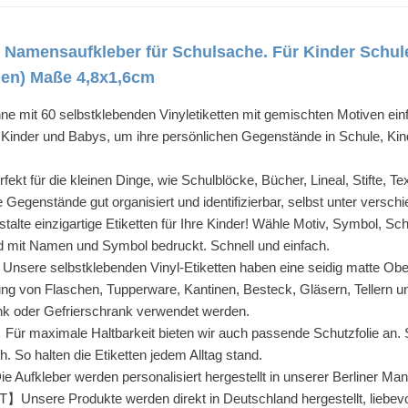
te Namensaufkleber für Schulsache. Für Kinder Schu
en) Maße 4,8x1,6cm
t 60 selbstklebenden Vinyletiketten mit gemischten Motiven einfac
ür Kinder und Babys, um ihre persönlichen Gegenstände in Schule, K
 für die kleinen Dinge, wie Schulblöcke, Bücher, Lineal, Stifte, Te
 Gegenstände gut organisiert und identifizierbar, selbst unter versc
inzigartige Etiketten für Ihre Kinder! Wähle Motiv, Symbol, Schri
ird mit Namen und Symbol bedruckt. Schnell und einfach.
selbstklebenden Vinyl-Etiketten haben eine seidig matte Oberfl
ung von Flaschen, Tupperware, Kantinen, Besteck, Gläsern, Tellern u
nk oder Gefrierschrank verwendet werden.
imale Haltbarkeit bieten wir auch passende Schutzfolie an. Schüt
. So halten die Etiketten jedem Alltag stand.
leber werden personalisiert hergestellt in unserer Berliner Manu
re Produkte werden direkt in Deutschland hergestellt, liebevoll