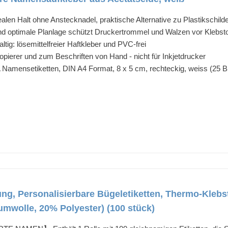
alen Halt ohne Anstecknadel, praktische Alternative zu Plastikschild
d optimale Planlage schützt Druckertrommel und Walzen vor Klebsto
g: lösemittelfreier Haftkleber und PVC-frei
Kopierer und zum Beschriften von Hand - nicht für Inkjetdrucker
amensetiketten, DIN A4 Format, 8 x 5 cm, rechteckig, weiss (25 Blat
g, Personalisierbare Bügeletiketten, Thermo-Klebsto
umwolle, 20% Polyester) (100 stück)