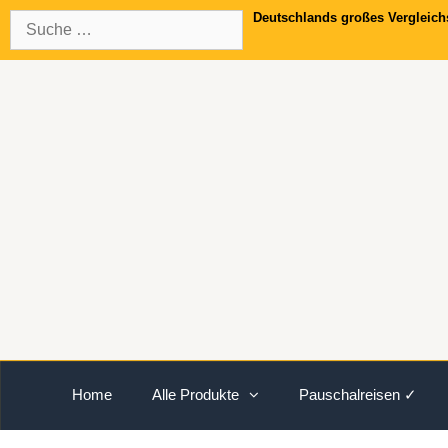
Springe
Suche
Deutschlands großes Vergleich
zum
nach:
Inhalt
Home
Alle Produkte
Pauschalreisen ✓