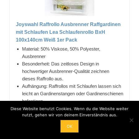
Joyswahl Raffrollo Ausbrenner Raffgardinen
mit Schlaufen Lea Schlaufenrollo BxH
100x140cm Weiß 1er Pack
Material: 50% Viskose, 50% Polyester,
Ausbrenner
Besonderheit: Das zeitloses Design in
hochwertiger Ausbrenner-Qualität zeichnen
dieses Raffrollo aus.
Aufhängung: Raffrollos mit Schlaufen lassen sich
leicht an Gardinenstangen oder Gardinenschienen
befestigen.
Pflegehinweis: Maschinenwäsche 30°C schonend
Diese Website benutzt Cookies. Wenn du die Website weiter
nutzt, gehen wir von deinem Einverständnis aus.
Es eignet sich hervorragend für den Wohn- und
Essbereich.
OK
25,99 EUR