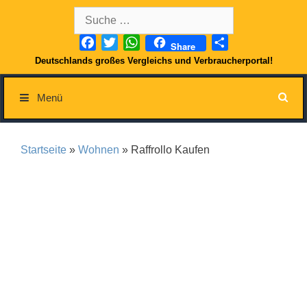
Springe
Suche
zum
nach:
Inhalt
Facebook
Twitter
WhatsApp
Teilen
Share
Deutschlands großes Vergleichs und Verbraucherportal!
Menü
Startseite
»
Wohnen
» Raffrollo Kaufen