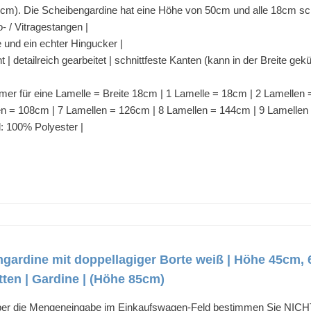
cm). Die Scheibengardine hat eine Höhe von 50cm und alle 18cm schn
- / Vitragestangen |
e und ein echter Hingucker |
| detailreich gearbeitet | schnittfeste Kanten (kann in der Breite gek
mer für eine Lamelle = Breite 18cm | 1 Lamelle = 18cm | 2 Lamellen
en = 108cm | 7 Lamellen = 126cm | 8 Lamellen = 144cm | 9 Lamelle
: 100% Polyester |
gardine mit doppellagiger Borte weiß | Höhe 45cm, 6
tten | Gardine | (Höhe 85cm)
 die Mengeneingabe im Einkaufswagen-Feld bestimmen Sie NICHT di