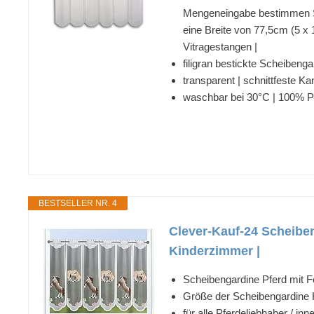
Mengeneingabe bestimmen Sie
eine Breite von 77,5cm (5 x 
Vitragestangen |
filigran bestickte Scheibenga
transparent | schnittfeste Ka
waschbar bei 30°C | 100% Po
BESTSELLER NR. 4
Clever-Kauf-24 Scheibe
Kinderzimmer |
Scheibengardine Pferd mit F
Größe der Scheibengardine 
für alle Pferdeliebhaber / 