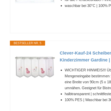
waschbar bei 30°C | 100% Pol
BESTSELLER NR. 5
Clever-Kauf-24 Scheiben
Kinderzimmer Gardine | 
WICHTIGER HINWEIS!!! Über
Mengeneingabe bestimmen Sie
eine Breite von 90cm (5 x 1
umnähen. Geeignet für Bistro
halbtransparent | schnittfest
100% PES | Waschbar bei 3