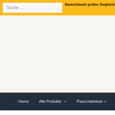
Springe
Suche
Deutschlands großes Vergleich
zum
nach:
Inhalt
Home
Alle Produkte
Pauschalreisen ✓