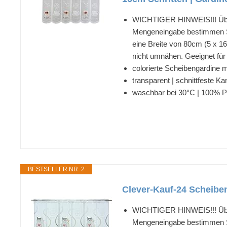
WICHTIGER HINWEIS!!! Über
Mengeneingabe bestimmen Sie
eine Breite von 80cm (5 x 1
nicht umnähen. Geeignet für 
colorierte Scheibengardine m
transparent | schnittfeste Ka
waschbar bei 30°C | 100% Po
BESTSELLER NR. 2
Clever-Kauf-24 Scheibeng
WICHTIGER HINWEIS!!! Über
Mengeneingabe bestimmen Sie