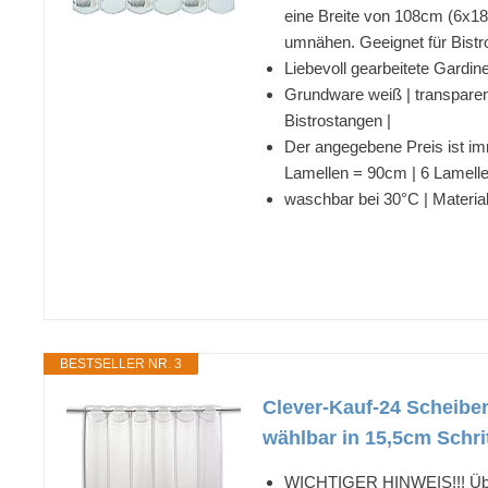
eine Breite von 108cm (6x18
umnähen. Geeignet für Bistro
Liebevoll gearbeitete Gardin
Grundware weiß | transparent 
Bistrostangen |
Der angegebene Preis ist im
Lamellen = 90cm | 6 Lamell
waschbar bei 30°C | Material
BESTSELLER NR. 3
Clever-Kauf-24 Scheiben
wählbar in 15,5cm Schri
WICHTIGER HINWEIS!!! Über