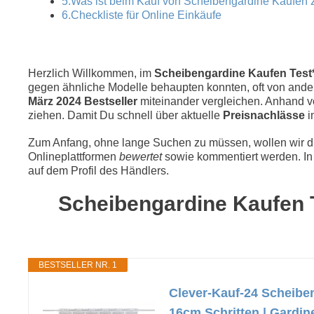
5.Was ist beim Kauf von Scheibengardine Kaufen 
6.Checkliste für Online Einkäufe
Herzlich Willkommen, im
Scheibengardine Kaufen Test* 
gegen ähnliche Modelle behaupten konnten, oft von andere
März 2024 Bestseller
miteinander vergleichen. Anhand 
ziehen. Damit Du schnell über aktuelle
Preisnachlässe
i
Zum Anfang, ohne lange Suchen zu müssen, wollen wir die
Onlineplattformen
bewertet
sowie kommentiert werden. In 
auf dem Profil des Händlers.
Scheibengardine Kaufen T
BESTSELLER NR. 1
Clever-Kauf-24 Scheiben
16cm Schritten | Gardin