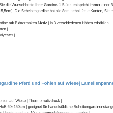
 die Wunschbreite Ihrer Gardine. 1 Stück entspricht immer einer Br
15,5cm). Die Scheibengardine hat alle 8cm schnittfeste Kanten, Sie 
rdine mit Blätterranken Motiv | in 3 verschiedenen Höhen erhältlich |
nten |
lyester |
ngardine Pferd und Fohlen auf Wiese| Lamellenpan
ohlen auf Wiese | Thermomotivdruck |
HxB 60x150cm | geeignet für handelsübliche Scheibengardinenstang
innen | bestehend aus 10 zusammenhängenden Lamellen |