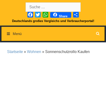
Springe
Suche
zum
nach:
Inhalt
Facebook
Twitter
WhatsApp
Teilen
Share
Deutschlands großes Vergleichs und Verbraucherportal!
Menü
Startseite
»
Wohnen
» Sonnenschutzrollo Kaufen