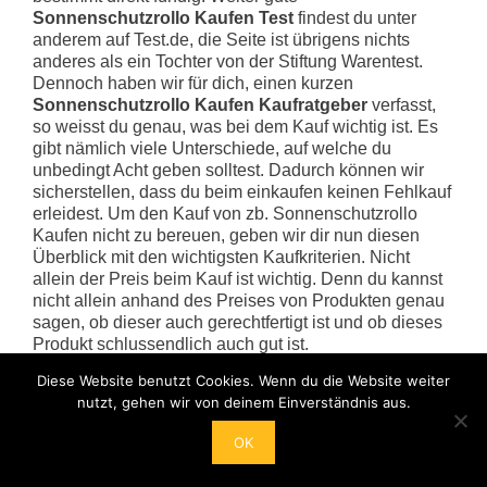
Sonnenschutzrollo Kaufen Test
findest du unter
anderem auf Test.de, die Seite ist übrigens nichts
anderes als ein Tochter von der Stiftung Warentest.
Dennoch haben wir für dich, einen kurzen
Sonnenschutzrollo Kaufen Kaufratgeber
verfasst,
so weisst du genau, was bei dem Kauf wichtig ist. Es
gibt nämlich viele Unterschiede, auf welche du
unbedingt Acht geben solltest. Dadurch können wir
sicherstellen, dass du beim einkaufen keinen Fehlkauf
erleidest. Um den Kauf von zb. Sonnenschutzrollo
Kaufen nicht zu bereuen, geben wir dir nun diesen
Überblick mit den wichtigsten Kaufkriterien. Nicht
allein der Preis beim Kauf ist wichtig. Denn du kannst
nicht allein anhand des Preises von Produkten genau
sagen, ob dieser auch gerechtfertigt ist und ob dieses
Produkt schlussendlich auch gut ist.
Diese Website benutzt Cookies. Wenn du die Website weiter
Bestseller-Test
nutzt, gehen wir von deinem Einverständnis aus.
Sonnenschutzrollo Kaufen Top 50 im
Sonnenschutzrollo Kaufen
OK
Aktuelle Bestseller - Test oder