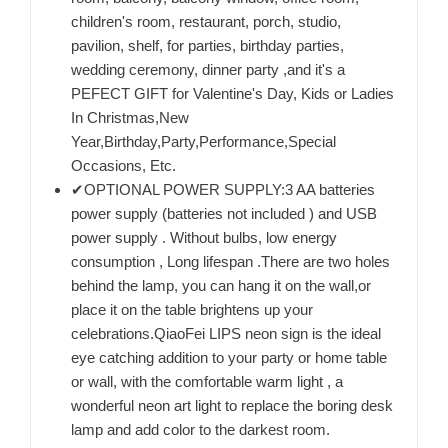
children's room, restaurant, porch, studio,
pavilion, shelf, for parties, birthday parties,
wedding ceremony, dinner party ,and it's a
PEFECT GIFT for Valentine's Day, Kids or Ladies
In Christmas,New
Year,Birthday,Party,Performance,Special
Occasions, Etc.
✔OPTIONAL POWER SUPPLY:3 AA batteries
power supply (batteries not included ) and USB
power supply . Without bulbs, low energy
consumption , Long lifespan .There are two holes
behind the lamp, you can hang it on the wall,or
place it on the table brightens up your
celebrations.QiaoFei LIPS neon sign is the ideal
eye catching addition to your party or home table
or wall, with the comfortable warm light , a
wonderful neon art light to replace the boring desk
lamp and add color to the darkest room.