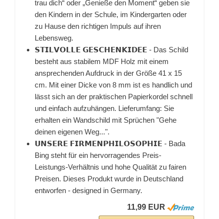
trau dich“ oder „Genieße den Moment“ geben sie
den Kindern in der Schule, im Kindergarten oder
zu Hause den richtigen Impuls auf ihren
Lebensweg.
𝗦𝗧𝗜𝗟𝗩𝗢𝗟𝗟𝗘 𝗚𝗘𝗦𝗖𝗛𝗘𝗡𝗞𝗜𝗗𝗘𝗘 - Das Schild
besteht aus stabilem MDF Holz mit einem
ansprechenden Aufdruck in der Größe 41 x 15
cm. Mit einer Dicke von 8 mm ist es handlich und
lässt sich an der praktischen Papierkordel schnell
und einfach aufzuhängen. Lieferumfang: Sie
erhalten ein Wandschild mit Sprüchen "Gehe
deinen eigenen Weg...".
𝗨𝗡𝗦𝗘𝗥𝗘 𝗙𝗜𝗥𝗠𝗘𝗡𝗣𝗛𝗜𝗟𝗢𝗦𝗢𝗣𝗛𝗜𝗘 - Bada
Bing steht für ein hervorragendes Preis-
Leistungs-Verhältnis und hohe Qualität zu fairen
Preisen. Dieses Produkt wurde in Deutschland
entworfen - designed in Germany.
11,99 EUR