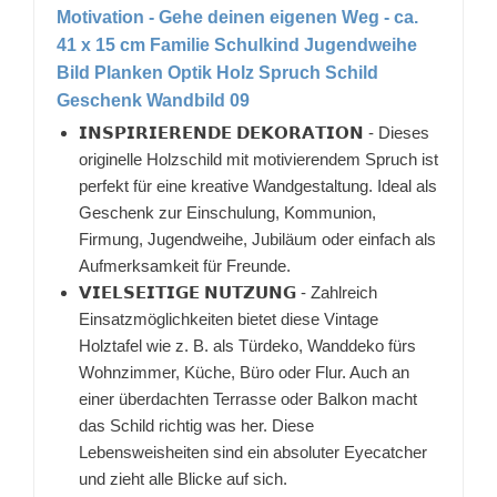
Motivation - Gehe deinen eigenen Weg - ca.
41 x 15 cm Familie Schulkind Jugendweihe
Bild Planken Optik Holz Spruch Schild
Geschenk Wandbild 09
𝗜𝗡𝗦𝗣𝗜𝗥𝗜𝗘𝗥𝗘𝗡𝗗𝗘 𝗗𝗘𝗞𝗢𝗥𝗔𝗧𝗜𝗢𝗡 - Dieses
originelle Holzschild mit motivierendem Spruch ist
perfekt für eine kreative Wandgestaltung. Ideal als
Geschenk zur Einschulung, Kommunion,
Firmung, Jugendweihe, Jubiläum oder einfach als
Aufmerksamkeit für Freunde.
𝗩𝗜𝗘𝗟𝗦𝗘𝗜𝗧𝗜𝗚𝗘 𝗡𝗨𝗧𝗭𝗨𝗡𝗚 - Zahlreich
Einsatzmöglichkeiten bietet diese Vintage
Holztafel wie z. B. als Türdeko, Wanddeko fürs
Wohnzimmer, Küche, Büro oder Flur. Auch an
einer überdachten Terrasse oder Balkon macht
das Schild richtig was her. Diese
Lebensweisheiten sind ein absoluter Eyecatcher
und zieht alle Blicke auf sich.