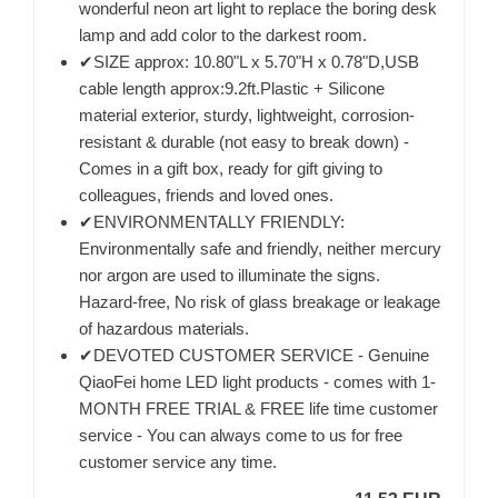
wonderful neon art light to replace the boring desk
lamp and add color to the darkest room.
✔SIZE approx: 10.80"L x 5.70"H x 0.78"D,USB
cable length approx:9.2ft.Plastic + Silicone
material exterior, sturdy, lightweight, corrosion-
resistant & durable (not easy to break down) -
Comes in a gift box, ready for gift giving to
colleagues, friends and loved ones.
✔ENVIRONMENTALLY FRIENDLY:
Environmentally safe and friendly, neither mercury
nor argon are used to illuminate the signs.
Hazard-free, No risk of glass breakage or leakage
of hazardous materials.
✔DEVOTED CUSTOMER SERVICE - Genuine
QiaoFei home LED light products - comes with 1-
MONTH FREE TRIAL & FREE life time customer
service - You can always come to us for free
customer service any time.