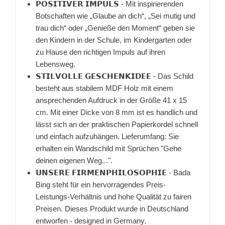
𝗣𝗢𝗦𝗜𝗧𝗜𝗩𝗘𝗥 𝗜𝗠𝗣𝗨𝗟𝗦 - Mit inspirierenden
Botschaften wie „Glaube an dich“, „Sei mutig und
trau dich“ oder „Genieße den Moment“ geben sie
den Kindern in der Schule, im Kindergarten oder
zu Hause den richtigen Impuls auf ihren
Lebensweg.
𝗦𝗧𝗜𝗟𝗩𝗢𝗟𝗟𝗘 𝗚𝗘𝗦𝗖𝗛𝗘𝗡𝗞𝗜𝗗𝗘𝗘 - Das Schild
besteht aus stabilem MDF Holz mit einem
ansprechenden Aufdruck in der Größe 41 x 15
cm. Mit einer Dicke von 8 mm ist es handlich und
lässt sich an der praktischen Papierkordel schnell
und einfach aufzuhängen. Lieferumfang: Sie
erhalten ein Wandschild mit Sprüchen "Gehe
deinen eigenen Weg...".
𝗨𝗡𝗦𝗘𝗥𝗘 𝗙𝗜𝗥𝗠𝗘𝗡𝗣𝗛𝗜𝗟𝗢𝗦𝗢𝗣𝗛𝗜𝗘 - Bada
Bing steht für ein hervorragendes Preis-
Leistungs-Verhältnis und hohe Qualität zu fairen
Preisen. Dieses Produkt wurde in Deutschland
entworfen - designed in Germany.