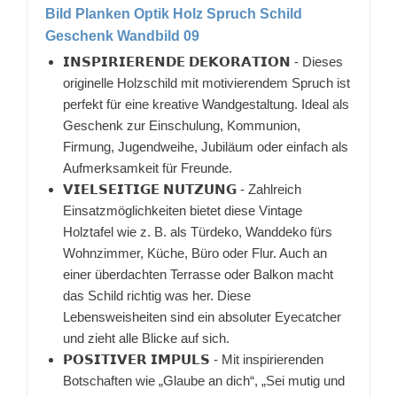
Bild Planken Optik Holz Spruch Schild
Geschenk Wandbild 09
𝗜𝗡𝗦𝗣𝗜𝗥𝗜𝗘𝗥𝗘𝗡𝗗𝗘 𝗗𝗘𝗞𝗢𝗥𝗔𝗧𝗜𝗢𝗡 - Dieses
originelle Holzschild mit motivierendem Spruch ist
perfekt für eine kreative Wandgestaltung. Ideal als
Geschenk zur Einschulung, Kommunion,
Firmung, Jugendweihe, Jubiläum oder einfach als
Aufmerksamkeit für Freunde.
𝗩𝗜𝗘𝗟𝗦𝗘𝗜𝗧𝗜𝗚𝗘 𝗡𝗨𝗧𝗭𝗨𝗡𝗚 - Zahlreich
Einsatzmöglichkeiten bietet diese Vintage
Holztafel wie z. B. als Türdeko, Wanddeko fürs
Wohnzimmer, Küche, Büro oder Flur. Auch an
einer überdachten Terrasse oder Balkon macht
das Schild richtig was her. Diese
Lebensweisheiten sind ein absoluter Eyecatcher
und zieht alle Blicke auf sich.
𝗣𝗢𝗦𝗜𝗧𝗜𝗩𝗘𝗥 𝗜𝗠𝗣𝗨𝗟𝗦 - Mit inspirierenden
Botschaften wie „Glaube an dich“, „Sei mutig und