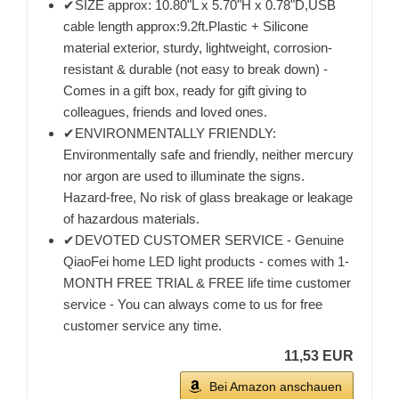
✔SIZE approx: 10.80"L x 5.70"H x 0.78"D,USB
cable length approx:9.2ft.Plastic + Silicone
material exterior, sturdy, lightweight, corrosion-
resistant & durable (not easy to break down) -
Comes in a gift box, ready for gift giving to
colleagues, friends and loved ones.
✔ENVIRONMENTALLY FRIENDLY:
Environmentally safe and friendly, neither mercury
nor argon are used to illuminate the signs.
Hazard-free, No risk of glass breakage or leakage
of hazardous materials.
✔DEVOTED CUSTOMER SERVICE - Genuine
QiaoFei home LED light products - comes with 1-
MONTH FREE TRIAL & FREE life time customer
service - You can always come to us for free
customer service any time.
11,53 EUR
Bei Amazon anschauen